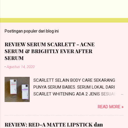
Postingan populer dari blog ini
REVIEW SERUM SCARLETT - ACNE
SERUM & BRIGHTLY EVER AFTER
SERUM
-
Agustus 14, 2020
SCARLETT SELAIN BODY CARE SEKARANG
PUNYA SERUM BABES. SERUM LOKAL DARI
SCARLET WHITENING ADA 2 JENIS SESUAI
PROBLEMATIKA KULIT KALIAN NIH.
READ MORE »
SCARLETTACNE SERUM DAN SCARLETT
BRIGHTLY EVER AFTER SERUM. INI REVIEW
SERUM SCARLETT SESUAI JANJI SAYA DI
REVIEW: RED-A MATTE LIPSTICK dan