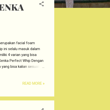
SENKA
merupakan facial foam
ip ini selalu masuk dalam
liki 4 varian yang bisa
 Senka Perfect Whip Dengan
 yang bisa kalian sesuaikan
p: SENKA PERFECT WHIP
ik kulit berminyak ataupun
READ MORE »
en Tea sehingga bisa
 - MOIST Senka Perfect
derung kering. Selain