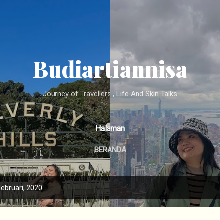
Langsung ke konten utama
Budiartiannisa
Journey of Travellers , Life And Skin Talks
Halaman
BERANDA
ebruari, 2020