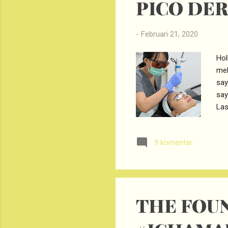
PICO DE
-
Februari 21, 2020
Hol
mel
say
say
Las
sak
kul
9 komentar
mel
ter
las
kek
THE FOUN