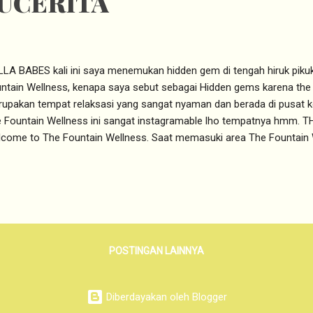
UCERITA
LA BABES kali ini saya menemukan hidden gem di tengah hiruk pikuk
ntain Wellness, kenapa saya sebut sebagai Hidden gems karena the 
upakan tempat relaksasi yang sangat nyaman dan berada di pusat ko
 Fountain Wellness ini sangat instagramable lho tempatnya hmm
come to The Fountain Wellness. Saat memasuki area The Fountain 
ambut dengan dedaunan hijau yang asri. Namun The Dountain wellnes
ign minimalis dengan serba serbi kaca dan kayu. Satu kata untuk The 
y. Jujur SeNyaman itu. Saat kita memilih treatment apa kita juga dipe
 yang akan kita gunakan saat treatment nanti. Ada 3 pilihan oils di T
tu Frangipani, Lavender dan Orange. Saya pun dipersilahkan menci
ma dari Oils tersebut. Sebagai a big fans of lav...
POSTINGAN LAINNYA
Diberdayakan oleh Blogger