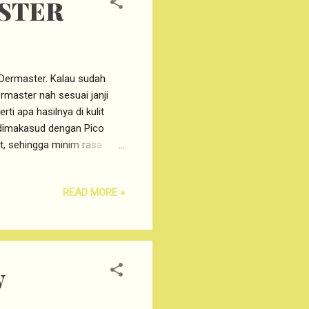
STER
 Dermaster. Kalau sudah
rmaster nah sesuai janji
i apa hasilnya di kulit
dimakasud dengan Pico
t, sehingga minim rasa
er yang paling cocok dengan
ang asia memiliki tingkat
READ MORE »
ggi ini sangat ringkih bila
ek terbakar saat terkena
n lasernya singkat dan
w