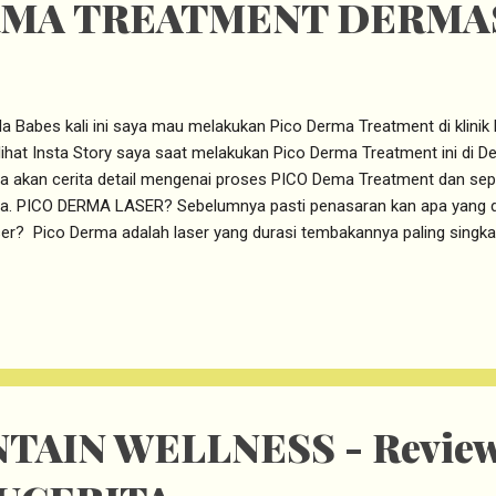
RMA TREATMENT DERMA
la Babes kali ini saya mau melakukan Pico Derma Treatment di klinik
ihat Insta Story saya saat melakukan Pico Derma Treatment ini di De
a akan cerita detail mengenai proses PICO Dema Treatment dan sepert
a. PICO DERMA LASER? Sebelumnya pasti penasaran kan apa yang 
er? Pico Derma adalah laser yang durasi tembakannya paling singka
it ataupun perih di wajah. Pico Derma laser ini dianggap sebagai las
it orang asia. Karena orang asia tinggal di daerah yang tropis maka or
anin yang cukup tinggi. nah kulit dengan tingkat melanin yang cukup tin
kera laser. Tingkat melanin yang tinggi di kulit dampat memberikan ef
er. Karena itulah Laser Pico Derma ini dianggap cocok karena papara
uatannya bisa diatur. ...
TAIN WELLNESS - Revie