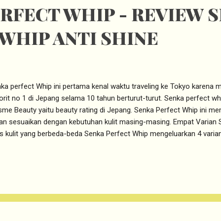
RFECT WHIP - REVIEW 
WHIP ANTI SHINE
ka perfect Whip ini pertama kenal waktu traveling ke Tokyo karena 
orit no 1 di Jepang selama 10 tahun berturut-turut. Senka perfect wh
me Beauty yaitu beauty rating di Jepang. Senka Perfect Whip ini memi
ian sesuaikan dengan kebutuhan kulit masing-masing. Empat Varian
is kulit yang berbeda-beda Senka Perfect Whip mengeluarkan 4 varian
gan jenis kondisi kulit. Berikut adalah 4 varian Senka Perfect Whi
SH - ANTI SHINE Senka Perfect Whip Fresh ini ditujukan untuk pemil
it kombinasi yang cenderung berminyak. Memiliki bahan aktif Fuji Gre
gntrol minyak berlebih dan mncegah jerawat. SENKA PERFECT WHIP
p Moist ini cocok bagi kalian yang memiliki jenis kulit normal dan cen
bersihkan kotoran hingg...