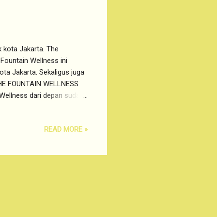
 kota Jakarta. The
Fountain Wellness ini
ta Jakarta. Sekaligus juga
. THE FOUNTAIN WELLNESS
Wellness dari depan sudah
snya sendiri memiliki
Fountain Wellness ini yaitu
READ MORE »
rsilahkan untuk memilih oil
he Fountain Wellness ini
um masing-masing wangi