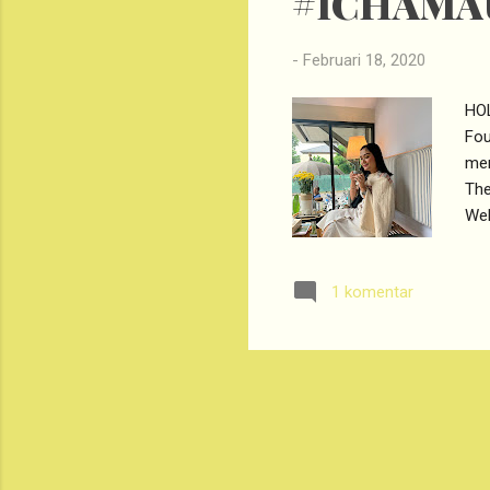
#ICHAMA
-
Februari 18, 2020
HOL
Fou
mer
The
Wel
dis
des
1 komentar
Coz
apa
yai
aro