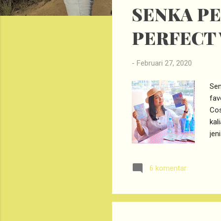
SENKA PE
t
i
PERFECT 
n
g
a
-
Februari 27, 2020
n
Sen
fav
Cos
kal
jen
den
FRE
6 komentar
kul
men
Whi
mem