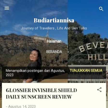
Langsung ke konten utama
Budiartiannisa
Journey of Travellers , Life And Skin Talks
Halaman
BERANDA
Menampilkan postingan dari Agustus,
TUNJUKKAN SEMUA
P
2023
o
s
GLOSSIER INVISIBLE SHIELD
t
DAILY SUNSCREEN REVIEW
i
n
-
Agustus 14, 2023