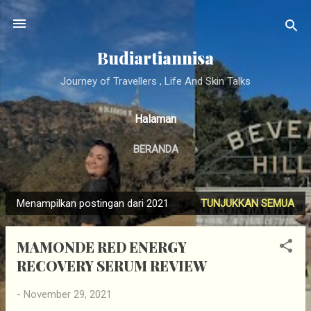
Langsung ke konten utama
Budiartiannisa
Journey of Travellers , Life And Skin Talks
Halaman
BERANDA
Menampilkan postingan dari 2021
TUNJUKKAN SEMUA
P
o
MAMONDE RED ENERGY
s
RECOVERY SERUM REVIEW
t
i
-
November 29, 2021
n