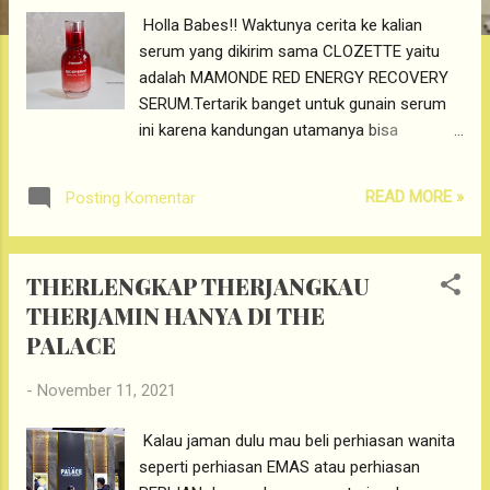
g
Holla Babes!! Waktunya cerita ke kalian
a
serum yang dikirim sama CLOZETTE yaitu
n
adalah MAMONDE RED ENERGY RECOVERY
SERUM.Tertarik banget untuk gunain serum
ini karena kandungan utamanya bisa
membuat bunga mekar merekah sempurna
dengan waktu yang lama hmm ini ceritanya.
READ MORE »
Posting Komentar
MAMONDE RED ENERGY RECOVERY SERUM
Mamonde Red Energy Recovery Serum
Review ini kandungan utamanya adalah
THERLENGKAP THERJANGKAU
POMEGRANATE POLYPHENOL. Kandungan
THERJAMIN HANYA DI THE
antioksidan di dalam Pomegranate
PALACE
Polyphenol ini sangat tinggi, bahkan bisaa
dibilng lebih tinggi dari antioksidan yang ada
-
November 11, 2021
di dalam Vitamin C. 70% lebih tinggi
kandungan antioksidannya dibanding Vitamin
Kalau jaman dulu mau beli perhiasan wanita
C. Product Claim? Melihat product claim
seperti perhiasan EMAS atau perhiasan
Mamonde Red Energy recovery Serum ini di