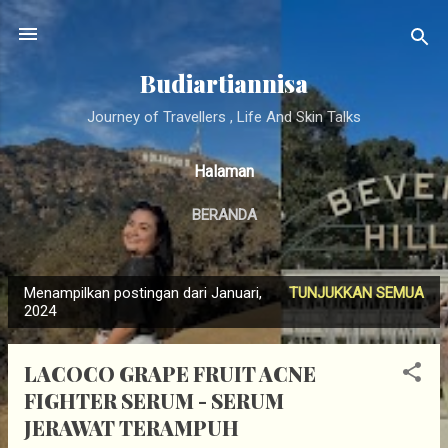
Langsung ke konten utama
Budiartiannisa
Journey of Travellers , Life And Skin Talks
Halaman
BERANDA
Menampilkan postingan dari Januari,
TUNJUKKAN SEMUA
P
2024
o
s
LACOCO GRAPE FRUIT ACNE
t
FIGHTER SERUM - SERUM
i
JERAWAT TERAMPUH
n