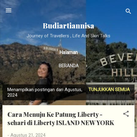
Langsung ke konten utama
Budiartiannisa
Journey of Travellers , Life And Skin Talks
Halaman
BERANDA
Menampilkan postingan dari Agustus,
TUNJUKKAN SEMUA
P
2024
o
s
Cara Menuju Ke Patung Liberty -
t
sehari di Liberty ISLAND NEW YORK
i
n
-
Agustus 21, 2024