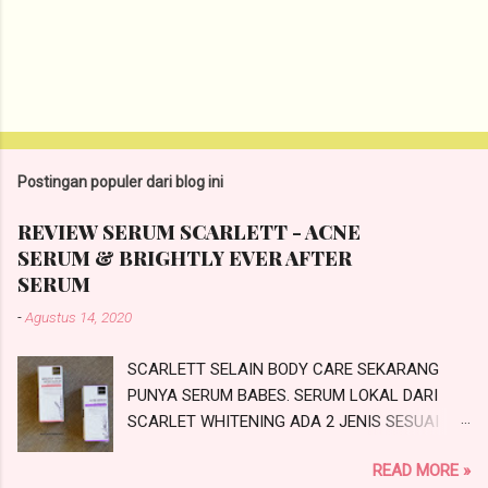
P
o
s
t
Postingan populer dari blog ini
i
n
REVIEW SERUM SCARLETT - ACNE
g
SERUM & BRIGHTLY EVER AFTER
K
o
SERUM
m
-
Agustus 14, 2020
e
n
t
SCARLETT SELAIN BODY CARE SEKARANG
a
PUNYA SERUM BABES. SERUM LOKAL DARI
r
SCARLET WHITENING ADA 2 JENIS SESUAI
PROBLEMATIKA KULIT KALIAN NIH.
READ MORE »
SCARLETTACNE SERUM DAN SCARLETT