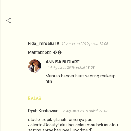
Fida_imroatul19
12 Agustus 2019 pukul 13.05
K
Mantabbbbb ��
o
ANNISA BUDIARTI
m
14 Agustus 2019 pukul 18.08
e
Mantab banget buat seeting makeup
n
niih
t
a
BALAS
r
Dyah Kristiawan
12 Agustus 2019 pukul 21.47
studio tropik gila sih ramenya pas
JakartaxBeauty! aku lagi galau mau beli ini atau
setting spray barunya Luxcrime :D