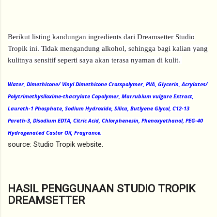
Berikut listing kandungan ingredients dari Dreamsetter Studio
Tropik ini. Tidak mengandung alkohol, sehingga bagi kalian yang
kulitnya sensitif seperti saya akan terasa nyaman di kulit.
Water, Dimethicone/ Vinyl Dimethicone Crosspolymer, PVA, Glycerin, Acrylates/
Polytrimethysiloxime-thacrylate Copolymer,
Marrubium vulgare
Extract,
Laureth-1 Phosphate, Sodium Hydroxide, Silica, Butlyene Glycol, C12-13
Pareth-3, Disodium EDTA, Citric Acid, Chlorphenesin, Phenoxyethanol, PEG-40
Hydrogenated Castor Oil, Fragrance.
source: Studio Tropik website.
HASIL PENGGUNAAN STUDIO TROPIK
DREAMSETTER