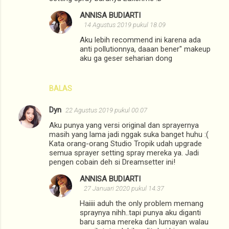
ANNISA BUDIARTI
14 Agustus 2019 pukul 18.09
Aku lebih recommend ini karena ada
anti pollutionnya, daaan bener" makeup
aku ga geser seharian dong
BALAS
Dyn
22 Agustus 2019 pukul 00.07
Aku punya yang versi original dan sprayernya
masih yang lama jadi nggak suka banget huhu :(
Kata orang-orang Studio Tropik udah upgrade
semua sprayer setting spray mereka ya. Jadi
pengen cobain deh si Dreamsetter ini!
ANNISA BUDIARTI
27 Januari 2020 pukul 14.37
Haiiii aduh the only problem memang
spraynya nihh..tapi punya aku diganti
baru sama mereka dan lumayan walau