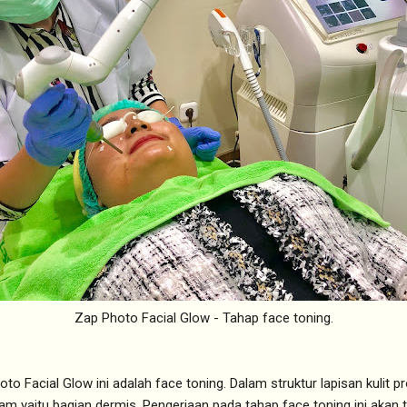
Zap Photo Facial Glow - Tahap face toning.
o Facial Glow ini adalah face toning. Dalam struktur lapisan kulit pr
alam yaitu bagian dermis. Pengerjaan pada tahap face toning ini akan te