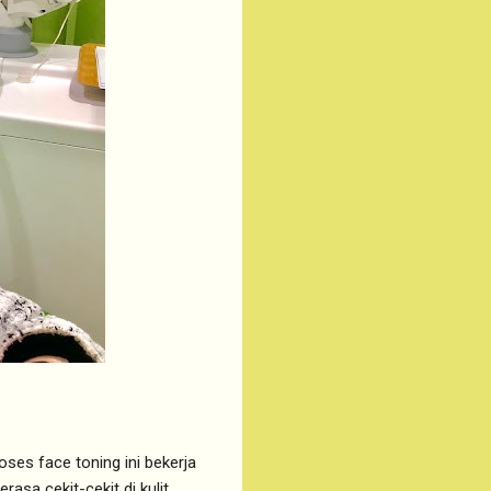
oses face toning ini bekerja
rasa cekit-cekit di kulit