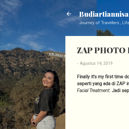
Budiartiannisa
Journey of Travellers , Lif
ZAP PHOTO 
-
Agustus 14, 2019
Finally it's my first tim
seperti yang ada di ZAP i
Facial Treatment.
Jadi sepe