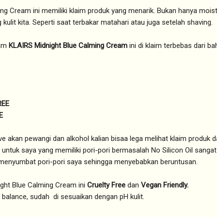
g Cream ini memiliki klaim produk yang menarik. Bukan hanya moistu
kulit kita. Seperti saat terbakar matahari atau juga setelah shaving.
lam
KLAIRS Midnight Blue Calming Cream
ini di klaim terbebas dari 
REE
E
ive akan pewangi dan alkohol kalian bisaa lega melihat klaim produk da
 untuk saya yang memiliki pori-pori bermasalah No Silicon Oil sangat
n menyumbat pori-pori saya sehingga menyebabkan beruntusan.
ight Blue Calming Cream ini
Cruelty Free
dan
Vegan Friendly.
balance, sudah di sesuaikan dengan pH kulit.