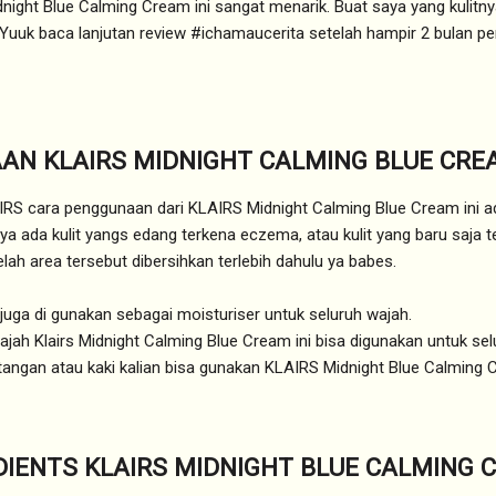
dnight Blue Calming Cream ini sangat menarik. Buat saya yang kulitn
Yuuk baca lanjutan review #ichamaucerita setelah hampir 2 bulan pe
AN KLAIRS MIDNIGHT CALMING BLUE CRE
AIRS cara penggunaan dari KLAIRS Midnight Calming Blue Cream ini ad
alnya ada kulit yangs edang terkena eczema, atau kulit yang baru saja t
lah area tersebut dibersihkan terlebih dahulu ya babes.
juga di gunakan sebagai moisturiser untuk seluruh wajah.
jah Klairs Midnight Calming Blue Cream ini bisa digunakan untuk selu
ea tangan atau kaki kalian bisa gunakan KLAIRS Midnight Blue Calming 
DIENTS KLAIRS MIDNIGHT BLUE CALMING 