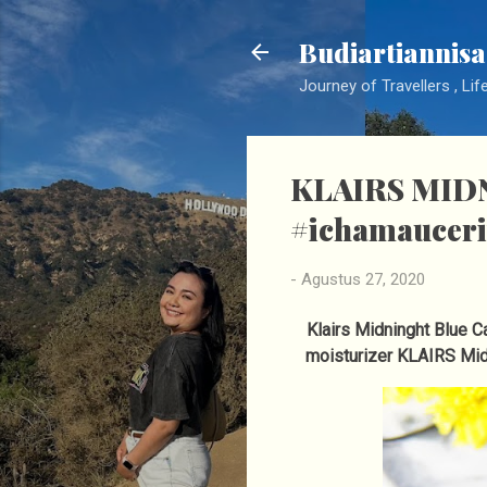
Budiartiannisa
Journey of Travellers , Lif
KLAIRS MID
#ichamauceri
-
Agustus 27, 2020
Klairs Midninght Blue 
moisturizer KLAIRS Mid