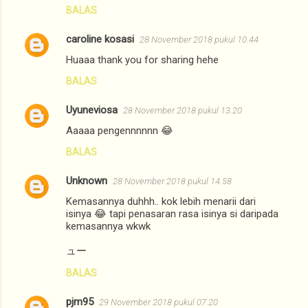
BALAS
caroline kosasi
28 November 2018 pukul 10.44
Huaaa thank you for sharing hehe
BALAS
Uyuneviosa
28 November 2018 pukul 13.20
Aaaaa pengennnnnn 😂
BALAS
Unknown
28 November 2018 pukul 14.58
Kemasannya duhhh.. kok lebih menarii dari
isinya 😂 tapi penasaran rasa isinya si daripada
kemasannya wkwk
ュー
BALAS
pjm95
29 November 2018 pukul 07.20