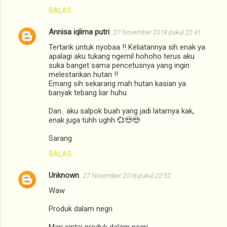
BALAS
Annisa iqlima putri
27 November 2018 pukul 22.41
Tertarik untuk nyobaa !! Keliatannya sih enak ya
apalagi aku tukang ngemil hohoho terus aku
suka banget sama pencetusnya yang ingin
melestarikan hutan !!
Emang sih sekarang mah hutan kasian ya
banyak tebang liar huhu
Dan.. aku salpok buah yang jadi latarnya kak,
enak juga tuhh ughh 💞😍😍
Sarang
BALAS
Unknown
27 November 2018 pukul 22.52
Waw
Produk dalam negri