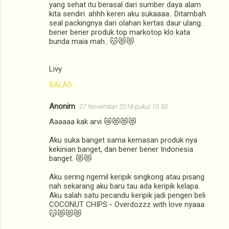
yang sehat itu berasal dari sumber daya alam
kita sendiri. ahhh keren aku sukaaaa.. Ditambah
seal packingnya dari olahan kertas daur ulang..
bener bener produk top markotop klo kata
bunda maia mah.. 😽😻😻
Livy
BALAS
Anonim
27 November 2018 pukul 10.50
Aaaaaa kak arvi 😿😻😻😻
Aku suka banget sama kemasan produk nya
kekinian banget, dan bener bener Indonesia
banget. 😻😻
Aku sering ngemil keripik singkong atau pisang
nah sekarang aku baru tau ada keripik kelapa.
Aku salah satu pecandu keripik jadi pengen beli
COCONUT CHIPS - Overdozzz with love nyaaa
😽😻😻😻