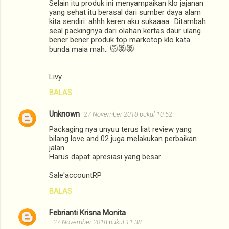
Selain itu produk ini menyampaikan klo jajanan
yang sehat itu berasal dari sumber daya alam
kita sendiri. ahhh keren aku sukaaaa.. Ditambah
seal packingnya dari olahan kertas daur ulang..
bener bener produk top markotop klo kata
bunda maia mah.. 😽😻😻
Livy
BALAS
Unknown
27 November 2018 pukul 10.52
Packaging nya unyuu terus liat review yang
bilang love and 02 juga melakukan perbaikan
jalan.
Harus dapat apresiasi yang besar
Sale'accountRP
BALAS
Febrianti Krisna Monita
27 November 2018 pukul 11.38