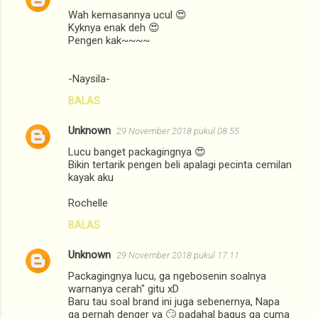
Wah kemasannya ucul 😍
Kyknya enak deh 😍
Pengen kak~~~~
-Naysila-
BALAS
Unknown
29 November 2018 pukul 08.55
Lucu banget packagingnya 😍
Bikin tertarik pengen beli apalagi pecinta cemilan
kayak aku
Rochelle
BALAS
Unknown
29 November 2018 pukul 17.11
Packagingnya lucu, ga ngebosenin soalnya
warnanya cerah" gitu xD
Baru tau soal brand ini juga sebenernya, Napa
ga pernah denger ya 🙄 padahal bagus ga cuma