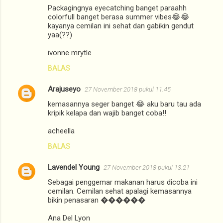
Packagingnya eyecatching banget paraahh
colorfull banget berasa summer vibes😂😂
kayanya cemilan ini sehat dan gabikin gendut
yaa(??)
ivonne mrytle
BALAS
Arajuseyo
27 November 2018 pukul 11.45
kemasannya seger banget 😂 aku baru tau ada
kripik kelapa dan wajib banget coba!!
acheella
BALAS
Lavendel Young
27 November 2018 pukul 13.21
Sebagai penggemar makanan harus dicoba ini
cemilan. Cemilan sehat apalagi kemasannya
bikin penasaran ������
Ana Del Lyon