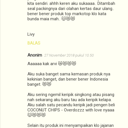
kita sendiri. ahhh keren aku sukaaaa.. Ditambah
seal packingnya dari olahan kertas daur ulang..
bener bener produk top markotop klo kata
bunda maia mah.. 😽😻😻
Livy
BALAS
Anonim
27 November 2018 pukul 10.50
Aaaaaa kak arvi 😿😻😻😻
Aku suka banget sama kemasan produk nya
kekinian banget, dan bener bener Indonesia
banget. 😻😻
Aku sering ngemil keripik singkong atau pisang
nah sekarang aku baru tau ada keripik kelapa.
Aku salah satu pecandu keripik jadi pengen beli
COCONUT CHIPS - Overdozzz with love nyaaa
😽😻😻😻
Selain itu produk ini menyampaikan klo jajanan