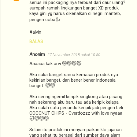
serius ini packaging nya terbuat dari daur ulang?
t
sumpah ramah lingkungan banget XD produk
kaya gini yg harus dikenalkan di negri. manteb,
a
pengen coba👍
r
#alvin
BALAS
Anonim
27 November 2018 pukul 10.50
Aaaaaa kak arvi 😿😻😻😻
Aku suka banget sama kemasan produk nya
kekinian banget, dan bener bener Indonesia
banget. 😻😻
Aku sering ngemil keripik singkong atau pisang
nah sekarang aku baru tau ada keripik kelapa.
Aku salah satu pecandu keripik jadi pengen beli
COCONUT CHIPS - Overdozzz with love nyaaa
😽😻😻😻
Selain itu produk ini menyampaikan klo jajanan
yang sehat itu berasal dari sumber daya alam