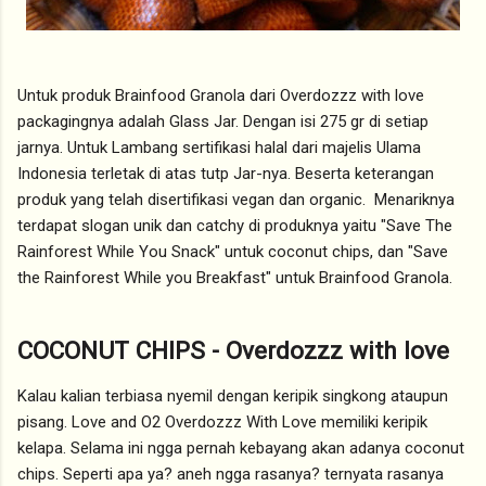
Untuk produk Brainfood Granola dari Overdozzz with love
packagingnya adalah Glass Jar. Dengan isi 275 gr di setiap
jarnya. Untuk Lambang sertifikasi halal dari majelis Ulama
Indonesia terletak di atas tutp Jar-nya. Beserta keterangan
produk yang telah disertifikasi vegan dan organic. Menariknya
terdapat slogan unik dan catchy di produknya yaitu "Save The
Rainforest While You Snack" untuk coconut chips, dan "Save
the Rainforest While you Breakfast" untuk Brainfood Granola.
COCONUT CHIPS - Overdozzz with love
Kalau kalian terbiasa nyemil dengan keripik singkong ataupun
pisang. Love and O2 Overdozzz With Love memiliki keripik
kelapa. Selama ini ngga pernah kebayang akan adanya coconut
chips. Seperti apa ya? aneh ngga rasanya? ternyata rasanya