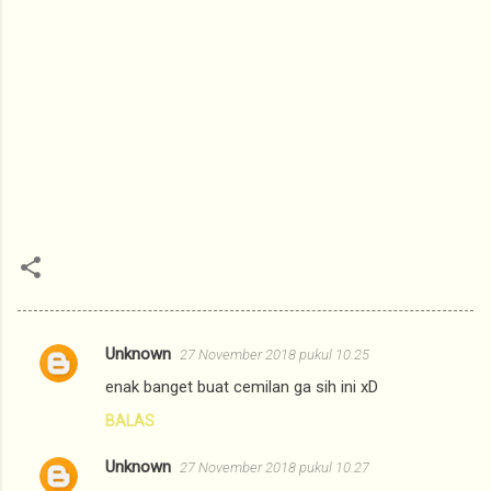
Unknown
27 November 2018 pukul 10.25
K
enak banget buat cemilan ga sih ini xD
o
BALAS
m
e
Unknown
27 November 2018 pukul 10.27
n