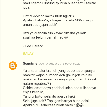
mau ngambil untung tpi bisa buat bantu sekitar
juga.
Liat review an kakak bikin ngiler:<
Apalagi bahan"nya bagus, ga ada MSG nya jdi
aman buat jajan adek".
Btw yg granolla tuh kayak gimana ya kak,
soalnya belum pernah tau 😅
- Lee Hallark
BALAS
Sunshine
30 November 2018 pukul 02.20
Ya ampun aku kira tuh yang coconut chipsnya
masker wajah sumpah deh gak ngeh kalo itu
makanan karna kemasannya ijo ijo cantik kayak
nature republic/?:(
Geblek amat saya padahal udah ada tulisannya
chips keripik:(
Yang di botol selai itu apa ya kak?
Selai juga kah? Tapi gambarnya buah salak
Apakah itu selai rasa buah salak? 😱😱