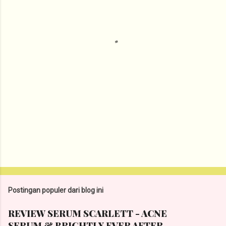
t
a
r
Postingan populer dari blog ini
REVIEW SERUM SCARLETT - ACNE
SERUM & BRIGHTLY EVER AFTER