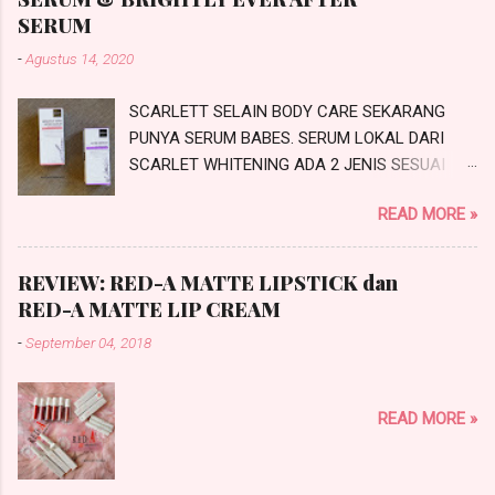
SERUM
-
Agustus 14, 2020
SCARLETT SELAIN BODY CARE SEKARANG
PUNYA SERUM BABES. SERUM LOKAL DARI
SCARLET WHITENING ADA 2 JENIS SESUAI
PROBLEMATIKA KULIT KALIAN NIH.
READ MORE »
SCARLETTACNE SERUM DAN SCARLETT
BRIGHTLY EVER AFTER SERUM. INI REVIEW
SERUM SCARLETT SESUAI JANJI SAYA DI
REVIEW: RED-A MATTE LIPSTICK dan
#IchaMauCerita. PRODUCT KNOWLEDGE
RED-A MATTE LIP CREAM
SCARLETT SERUM Scarlett Whitening saat ini
-
September 04, 2018
merambah dari Body Care ke SkinCare
makanya mereka mengeluarkan produk
terbarunya yaitu SCARLETT SERUM. Ada dua
READ MORE »
jenis serum yang bisa kalian pilih yaitu adalah
Scarlett Brightly Ever After Serum dan Scarlett
Acne Serum . Produk ini sudah saya coba