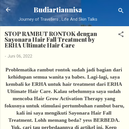
Langsung ke konten utama
Budiartiannisa
Journey of Travellers , Life And Skin Talks
STOP RAMBUT RONTOK dengan
Sayonara Hair Fall Treatment by
ERHA Ultimate Hair Care
-
Juni 06, 2022
Problematika rambut rontok sudah jadi bagian dari 
kehidupan semua wanita ya babes. Lagi-lagi, saya 
kembali ke ERHA untuk hair treatment dari ERHA 
Ultimate Hair Care. Kalau sebelumnya saya sudah 
mencoba Hair Grow Activation Therapy yang 
fokusnya untuk stimulasi pertumbuhan rambut baru, 
kali ini saya mengikuti Sayonara Hair Fall 
Treatment. Lohh memang beda? yess BERBEDA. 
Yuk, cari tau perbedaannya di artikel ini. Keep 