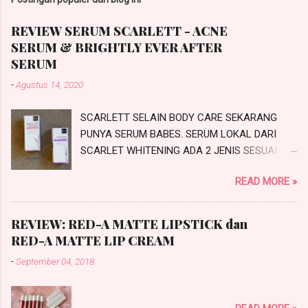
REVIEW SERUM SCARLETT - ACNE
SERUM & BRIGHTLY EVER AFTER
SERUM
-
Agustus 14, 2020
SCARLETT SELAIN BODY CARE SEKARANG
PUNYA SERUM BABES. SERUM LOKAL DARI
SCARLET WHITENING ADA 2 JENIS SESUAI
PROBLEMATIKA KULIT KALIAN NIH.
READ MORE »
SCARLETTACNE SERUM DAN SCARLETT
BRIGHTLY EVER AFTER SERUM. INI REVIEW
SERUM SCARLETT SESUAI JANJI SAYA DI
REVIEW: RED-A MATTE LIPSTICK dan
#IchaMauCerita. PRODUCT KNOWLEDGE
RED-A MATTE LIP CREAM
SCARLETT SERUM Scarlett Whitening saat ini
-
September 04, 2018
merambah dari Body Care ke SkinCare
makanya mereka mengeluarkan produk
terbarunya yaitu SCARLETT SERUM. Ada dua