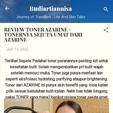
Langsung ke konten utama
Budiartiannisa
Journey of Travellers , Life And Skin Talks
REVIEW TONER AZARINE -
TONERNYA SEJUTA UMAT DARI
AZARINE
-
Juni 15, 2022
Terlihat Sepele Padahal toner peranannya penting loh untuk
kesehatan kulit. Selain mengembalikan pH kulit wajah
setelah mencuci muka, Toner juga punya manfaat lain
seperti eksfoliasi, hydrating, purifying ataupun brightening.
Toner dari AZARINE ini punya skin benefit yang bisa kalian
pilih sesuai kebutuhan kulit kalian. Nahh biar tidak bingung
pakai TONER yang mana? berikut review toner sejuta umat
AZARINE.