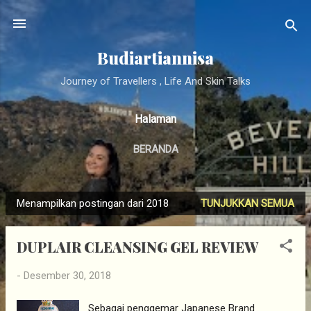
Langsung ke konten utama
Budiartiannisa
Journey of Travellers , Life And Skin Talks
Halaman
BERANDA
Menampilkan postingan dari 2018
TUNJUKKAN SEMUA
P
o
DUPLAIR CLEANSING GEL REVIEW
s
t
-
Desember 30, 2018
i
n
Sebagai penggemar Japanese Brand