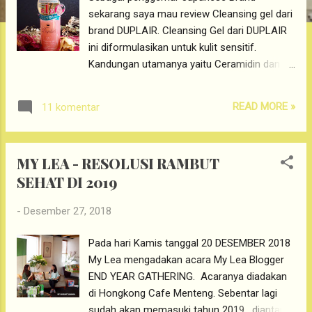
g
sekarang saya mau review Cleansing gel dari
a
brand DUPLAIR. Cleansing Gel dari DUPLAIR
n
ini diformulasikan untuk kulit sensitif.
Kandungan utamanya yaitu Ceramidin dan
Collagen yang dipercaya sangat ramah
dikulit. Jadi para pemilik sensitif skin simak
READ MORE »
11 komentar
baik-baik ya review first impression saya
gunain Cleansing Gel DUPLAIR ini.
DUPLAIR Duplair adalah brand yang berasal
MY LEA - RESOLUSI RAMBUT
dari Jepang. Merupakan Luxurious Cosmetic
SEHAT DI 2019
brand yang sering mangkal di chart COSME
JAPAN. Buat yang belum paham COSME
-
Desember 27, 2018
adalah rating review untuk produk kosmetik
dan skincare terlaris di Jepang. Keunggulan
Pada hari Kamis tanggal 20 DESEMBER 2018
dari brand Duplair ini sendiri adalah memiliki
My Lea mengadakan acara My Lea Blogger
kandungan utama CERAMIDE , SOLLUBLE
END YEAR GATHERING. Acaranya diadakan
COLLAGEN dan HYDROLYZE COLLAGEN.
di Hongkong Cafe Menteng. Sebentar lagi
Dengan penggunaan teknologi Hydrolysis Bio
sudah akan memasuki tahun 2019 , diantara