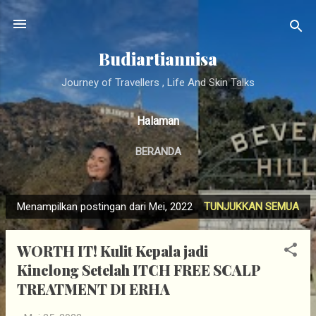
Langsung ke konten utama
Budiartiannisa
Journey of Travellers , Life And Skin Talks
Halaman
BERANDA
Menampilkan postingan dari Mei, 2022
TUNJUKKAN SEMUA
P
o
WORTH IT! Kulit Kepala jadi
s
Kinclong Setelah ITCH FREE SCALP
t
TREATMENT DI ERHA
i
n