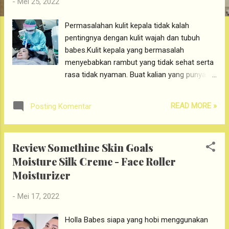
-
Mei 25, 2022
g
a
Permasalahan kulit kepala tidak kalah
n
pentingnya dengan kulit wajah dan tubuh
babes.Kulit kepala yang bermasalah
menyebabkan rambut yang tidak sehat serta
rasa tidak nyaman. Buat kalian yang punya
permasalahan kulit kepala seperti ketombe,
minyak berlebih ataupun kemerahan di kulit
READ MORE »
Posting Komentar
kepala, waktunya untuk merawat kulit
kepaala dengan ITCH - FREE SCALP
TREATMENT di ERHA ULTIMATE HAIR CARE
Review Somethinc Skin Goals
. Perawatan Kulit Kepala di ERHA -ITCH -
Moisture Silk Creme - Face Roller
FREE SCALP TREATMENT. Apasih Itch - Free
Moisturizer
Scalp Treatment? Kenalan yuk sama si Itch-
Free Scalp Treatment dari ERHA ULTIMATE
-
Mei 17, 2022
HAIR CARE. Klinik mana lagi yang perawatan
rambutnya selengkap ERHA ya babes. Hayo
Holla Babes siapa yang hobi menggunakan
siapa yang kulit kepalanya bermasalah?