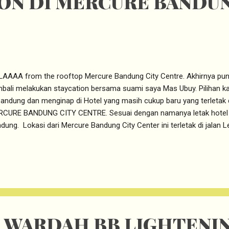
ON DI MERCURE BANDUN
AAAA from the rooftop Mercure Bandung City Centre. Akhirnya pu
bali melakukan staycation bersama suami saya Mas Ubuy. Pilihan kami
Bandung dan menginap di Hotel yang masih cukup baru yang terletak d
CURE BANDUNG CITY CENTRE. Sesuai dengan namanya letak hotel in
dung. Lokasi dari Mercure Bandung City Center ini terletak di jalan 
gan Rumah makan PT Rasa. Pasti yang doyan ke Bandung dan kuline
e & Bakery ini. Alamat lengkapnya adalah: JL. Lengkong Besar No.
a suka dengan design Hotel MERCURE BANDUNG CITY CENTRE ini 
ignnya sangat cantik ala masa kini. Pastinya instagramable dan co
upun keluarga muda yang ingin staycation ke sini. Penasaran den
ple dengan dom...
S WARDAH BB LIGHTENI