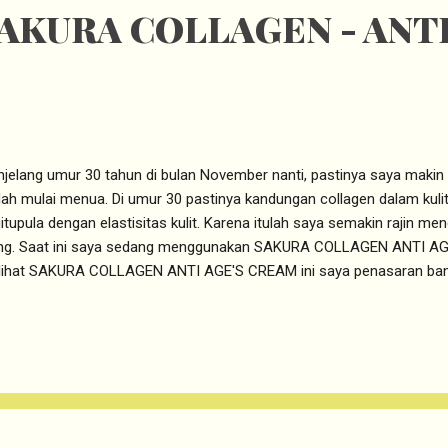
AKURA COLLAGEN - ANTI
jelang umur 30 tahun di bulan November nanti, pastinya saya makin r
ah mulai menua. Di umur 30 pastinya kandungan collagen dalam kuli
itupula dengan elastisitas kulit. Karena itulah saya semakin rajin m
ng. Saat ini saya sedang menggunakan SAKURA COLLAGEN ANTI AG
ihat SAKURA COLLAGEN ANTI AGE'S CREAM ini saya penasaran bang
faat untuk problematika penuaan kulit. Berikut review lengkap
LAGEN ANTI AGE'S CREAM Packaging dari Sakura Collagen Anti Age'
 berbentuk bulat dengan warna silver. Packagingnya terlihat bulky (te
vel friendly. Tetapi glass jar berwarna silver ini terkesan feminine da
ggambarkan perempuan masa kini. Saya suka karena produk SAK
AM ini mencantumkan tanggal kadaluarsanya den...