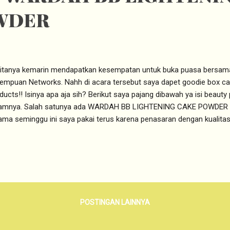
WDER
itanya kemarin mendapatkan kesempatan untuk buka puasa bersama
empuan Networks. Nahh di acara tersebut saya dapet goodie box can
ducts!! Isinya apa aja sih? Berikut saya pajang dibawah ya isi beauty
amnya. Salah satunya ada WARDAH BB LIGHTENING CAKE POWDER 
ama seminggu ini saya pakai terus karena penasaran dengan kualitasn
DAH BB LIGHTENING CAKE POWDER?? this is my own personal rev
dah BB Lightening Cake Powder ini memiliki Klaim Produk sebaga
lit Wajah. Memiliki SPF 14 PA++ Mengandung Oil balancing b
ter Agents. Membantu kulit wajah normal-berminyak menjadi bebas 
POSTINGAN LAINNYA