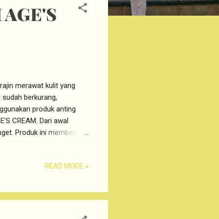
 AGE'S
ajin merawat kulit yang
t sudah berkurang,
enggunakan produk anting
E'S CREAM. Dari awal
et. Produk ini memberi
nya. PACKAGING SAKURA
s Cream ini adalah Glass
READ MORE »
bal dan besar) dan kurang
n minimalis, cocok untuk
URA COLLAGEN ANTI AGE'S