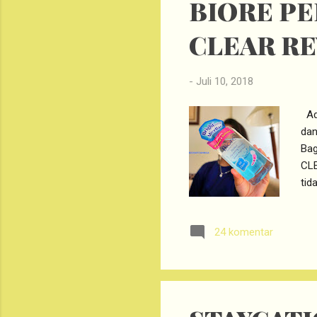
BIORE PE
CLEAR R
-
Juli 10, 2018
Ada
dan
Bag
CLE
tid
wat
Mic
24 komentar
ber
ada
kul
Bio