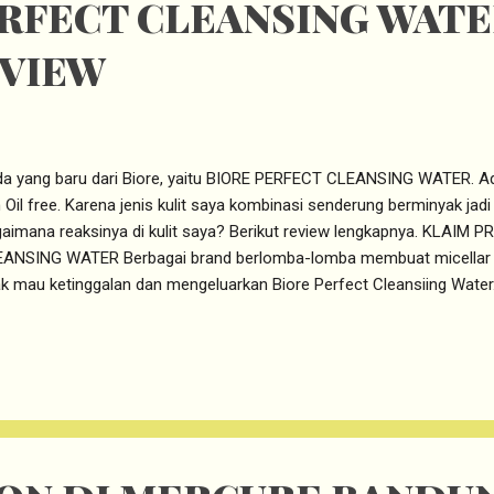
RFECT CLEANSING WATER
EVIEW
 yang baru dari Biore, yaitu BIORE PERFECT CLEANSING WATER. Ada
 Oil free. Karena jenis kulit saya kombinasi senderung berminyak jadi s
aimana reaksinya di kulit saya? Berikut review lengkapnya. KLAIM
ANSING WATER Berbagai brand berlomba-lomba membuat micellar wa
ak mau ketinggalan dan mengeluarkan Biore Perfect Cleansiing Water
er lain adalah Biore Perfect cleansing water ini airnya berasal dari Ja
ellar water berasal dari olahan formula teknologi Perancis, Biore Per
asal dari mata air dan teknologi Jepang. Klaim produk dari Biore Perf
lah: - Removes Makeup and Dullness (Menghilangkan Make-Up dan
it) - Smooth Bright Skin (Kulit halus dan lebih cerah) - Oil Clear (Men
re Perfect Cle...