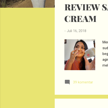
REVIEW S
t
i
CREAM
n
g
a
-
Juli 16, 2018
n
Men
sud
beg
agi
mel
man
COL
39 komentar
Jar
tra
men
CRE