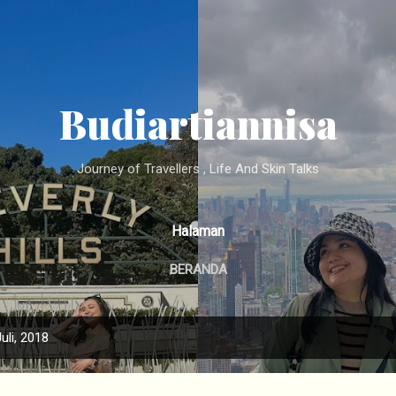
Langsung ke konten utama
Budiartiannisa
Journey of Travellers , Life And Skin Talks
Halaman
BERANDA
uli, 2018