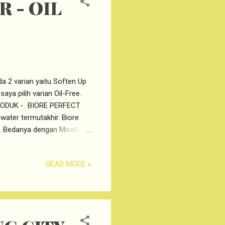
 - OIL
 2 varian yaitu Soften Up
aya pilih varian Oil-Free.
 PRODUK - BIORE PERFECT
ter termutakhir. Biore
. Bedanya dengan Micellar
pan's mineral water. Apabila
fect Cleansing Water ini
READ MORE »
ect Clenasing Water ini
 mengangkat kekusaman
gangkat Minyak berlebih) Jadi