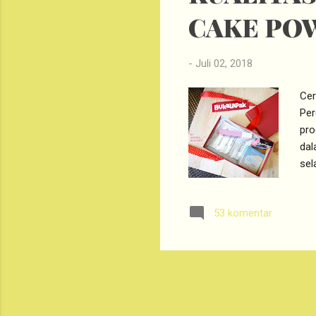
CAKE PO
-
Juli 02, 2018
Cer
Per
pro
dal
sel
WAR
War
53 komentar
Ku
Fil