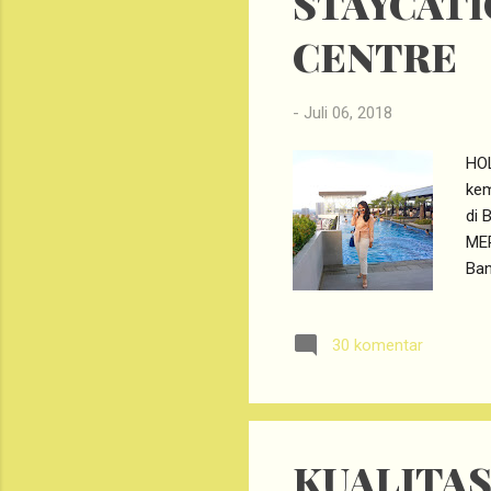
STAYCATI
CENTRE
-
Juli 06, 2018
HOL
kem
di 
MER
Ban
den
Caf
30 komentar
Say
des
ata
sim
KUALITA