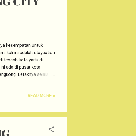
G CITY
nya kesempatan untuk
 kali ini adalah staycation
i tengah kota yaitu di
i ada di pusat kota
Lengkong. Letaknya sejalan
r familiar dengan Rasa
8 CIKAWAO, Lengkong 40261.
READ MORE »
karena minimalis dan
cok bagi pasangan muda
gan kamarnya???? kamarnya
NG