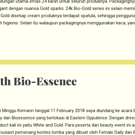
dungan utama emas 24 karat untuk seluruh produknya. Packagingnya 
gant dengan nuansa Gold sparks. 24k Bio-Gold series ini selain memi
e Gold disetiap cream produknya terdapat spatula, sehingga penggun
ih higienis. Selain itu walaupun packagingnya menggunakan kaca, yan
ss sehingga packagingnya tetap ringan dan aman dibawa kemana-ma
ies ini bintang utamanya adalah Bio-Gold Platinum Dual Eye Essence
urut saya 2 produk ini adalah juaranya dari series Bio-Gold karen
ubahan nyata di kulit saya. untuk post kali ini saya spesial akan m
 essence. Best Eyecream ever. Why is it So Special? Eye cream ini 
sa saya gunakan ataupun dari eye cream la...
th Bio-Essence
i Minggu Kemarin tanggal 11 February 2018 saya diundang ke acara 
ly dan Bioessence yang berlokasi di Eastern Oppulence. Dengan dre
duct kali ini yaitu White and Gold. Para peserta dari beauty event ini
husiast pemenang kontes lomba yang dibuat oleh Female Daily dan