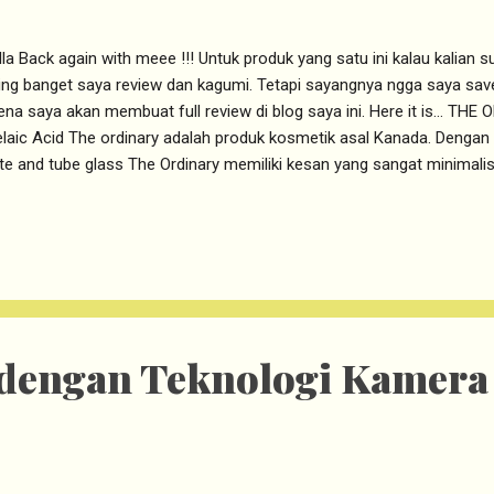
lla Back again with meee !!! Untuk produk yang satu ini kalau kalian su
ing banget saya review dan kagumi. Tetapi sayangnya ngga saya save
ena saya akan membuat full review di blog saya ini. Here it is... TH
laic Acid The ordinary adalah produk kosmetik asal Kanada. Dengan
te and tube glass The Ordinary memiliki kesan yang sangat minimali
metiknya yang simple The ordinary menamai produknya langsung deng
g terkandung didalamnya, sehingga memudahkan para pengguna unt
utuhkannya. Karena banyaknya jenis produk The Ordinary, saran saya k
gan kebutuhan kulit kalian. Disinilah kita perlu mengenal kondisi kulit k
blem kulit saya adalah kurang cerah, bekas jerawat yang menggelap,
tekstur kulit yang ti...
 dengan Teknologi Kamera