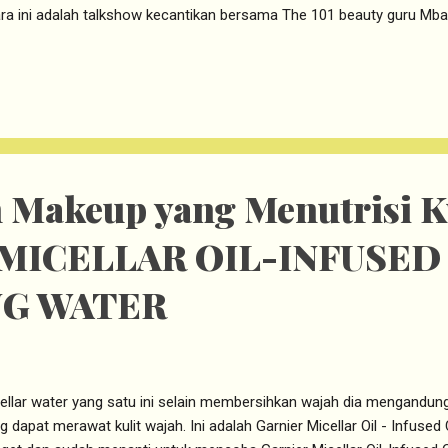
ra ini adalah talkshow kecantikan bersama The 101 beauty guru Mba
luencer kecintaan saya kak Suhay Salim, Dokter Jonathan Subekti da
duk dari Bio-Essence Indonesia. Selain itu datang juga perwakilan B
tu Mr. Dwaraka. Hellooooo. Talkshow begiiin. Suhay Salim I adore yo
lah beauty talk show yang kemudian dilanjutkan dengan beauty work
um familiar Bioessence ini adalah skincare produk yag berasal dari S
 adalah 24K Bio Gold series....
 Makeup yang Menutrisi K
MICELLAR OIL-INFUSED
NG WATER
ellar water yang satu ini selain membersihkan wajah dia mengandung o
g dapat merawat kulit wajah. Ini adalah Garnier Micellar Oil - Infuse