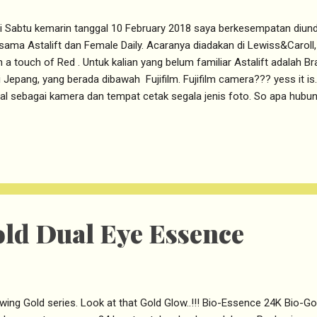
i Sabtu kemarin tanggal 10 February 2018 saya berkesempatan diun
sama Astalift dan Female Daily. Acaranya diadakan di Lewiss&Caroll
h a touch of Red . Untuk kalian yang belum familiar Astalift adalah 
i Jepang, yang berada dibawah Fujifilm. Fujifilm camera??? yess it is.
al sebagai kamera dan tempat cetak segala jenis foto. So apa hub
metik ??? Apa Hubungan Kamera dengan Kosmetik ?? Masih ingat d
ografi pada saat masih menggunakan negatif film yang kemudian d
tikel di dalam negatif filmnya. Untuk menangkap kualitas foto dan w
am negatif film itu harus menggunakan teknologi nano partikel, karen
is tanpa nano partikel tidak dapat menangkap kualitas foto dan warna
erapkan dalam kosmetik Astalift,...
old Dual Eye Essence
wing Gold series. Look at that Gold Glow..!!! Bio-Essence 24K Bio-Go