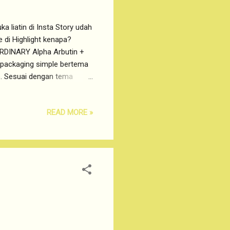
ka liatin di Insta Story udah
 di Highlight kenapa?
E ORDINARY Alpha Arbutin +
 packaging simple bertema
s. Sesuai dengan tema
an 'direct ingredients'
uk memilih apa yang
READ MORE »
alian pilih yang sesuai
ita secara baik. Saat ini
 pori-pori yang cukup besar