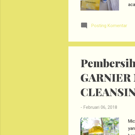
aca
inf
pro
Posting Komentar
yai
ada
bel
ini
Pembersih
GARNIER 
CLEANSI
-
Februari 06, 2018
Mic
yan