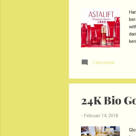
Har
ber
wit
dar
ken
Kos
Fot
1 komentar
par
dal
tip
dit
24K Bio G
-
Februari 14, 2018
Glo