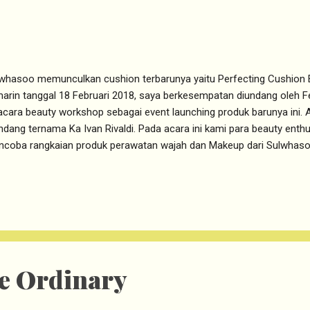
whasoo memunculkan cushion terbarunya yaitu Perfecting Cushion E
arin tanggal 18 Februari 2018, saya berkesempatan diundang oleh 
acara beauty workshop sebagai event launching produk barunya ini
dang ternama Ka Ivan Rivaldi. Pada acara ini kami para beauty ent
coba rangkaian produk perawatan wajah dan Makeup dari Sulwhaso
 tips makeup dari the Magic Hand of Ivan Rivaldi. Di post kali ini s
tang utama di acara tersebut yaitu Perfecting Cushion EX. Perfecting
awarkan cushion yang berbeda dibandingkan dengan cushion Sulwh
fecting Cushion Brightening dan Perfecting Cushion Intense. Perfect
awarkan coverage yang lebih full dengan look yang flawless tetapi t
hion sebelumnya coveragenya lebih tinggi. Untuk finishing to...
e Ordinary