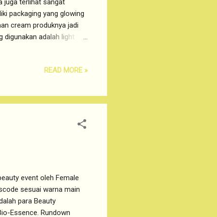
juga terlihat sangat
liki packaging yang glowing
aan cream produknya jadi
g digunakan adalah light
na. Untuk 24K Bio-Gold
 dan Bio-Gold Water.
READ MORE »
a efeknya yang membawa
embahas 24K Bio-Gold Dual
berbeda dari eye cream yang
beauty event oleh Female
sscode sesuai warna main
 adalah para Beauty
 Bio-Essence. Rundown