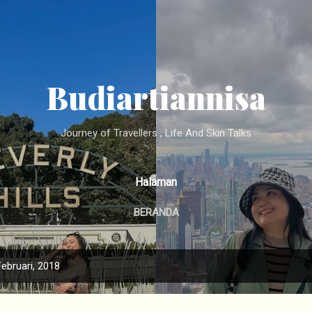
Langsung ke konten utama
Budiartiannisa
Journey of Travellers , Life And Skin Talks
Halaman
BERANDA
ebruari, 2018