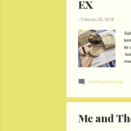
EX
-
Februari 23, 2018
Sul
kem
ke 
kon
men
dan
bin
Posting Komentar
men
Per
men
cus
Me and Th