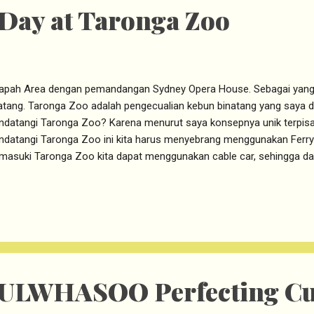
o Day at Taronga Zoo
apah Area dengan pemandangan Sydney Opera House. Sebagai yan
atang. Taronga Zoo adalah pengecualian kebun binatang yang saya da
datangi Taronga Zoo? Karena menurut saya konsepnya unik terpisah
datangi Taronga Zoo ini kita harus menyebrang menggunakan Ferry d
asuki Taronga Zoo kita dapat menggunakan cable car, sehingga d
 dari atas sebelum menjelajahi area Taronga Zoo. Harga Tiket mas
asa adalah $46 AUD sedangkan untuk anak usia 4 sampai 15 tahun 
keluarga Taronga Zoo menyediakan harga paket sekeluarga yaitu sep
k seharga $124.20 AUD. Pintu Masuk taronga Zoo. Taronga Zoo Ca
iliki pemandangan yang sangat indah, itulah yang paling menarik mi
onga Zoo, dari sini terlihat pemandangan landmark Sy...
ULWHASOO Perfecting Cu