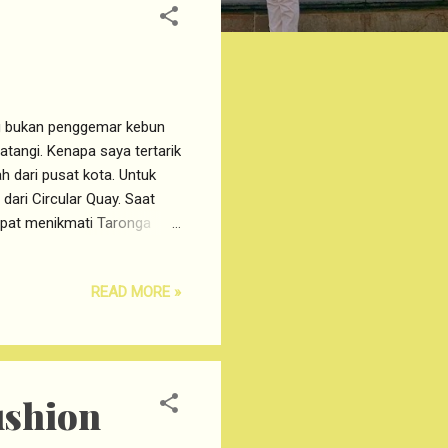
g bukan penggemar kebun
tangi. Kenapa saya tertarik
 dari pusat kota. Untuk
ari Circular Quay. Saat
apat menikmati Taronga
uk Taronga Zoo untuk Orang
$23AUD. Bagi yang
READ MORE »
asang suami istri dengan 2
ble Car Queue. Taronga Zoo
nat saya saat menjelajah
shion