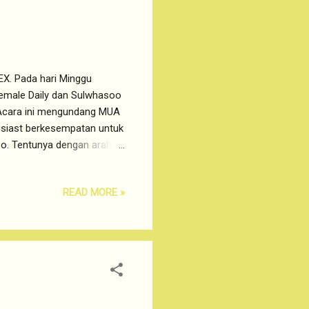
X. Pada hari Minggu
Female Daily dan Sulwhasoo
. Acara ini mengundang MUA
husiast berkesempatan untuk
o. Tentunya dengan arahan
aya akan membahas tentang
 Cushion EX ini
READ MORE »
asoo sebelumnya, yaitu
ing Cushion EX ini
idak berat. Dibanding dua