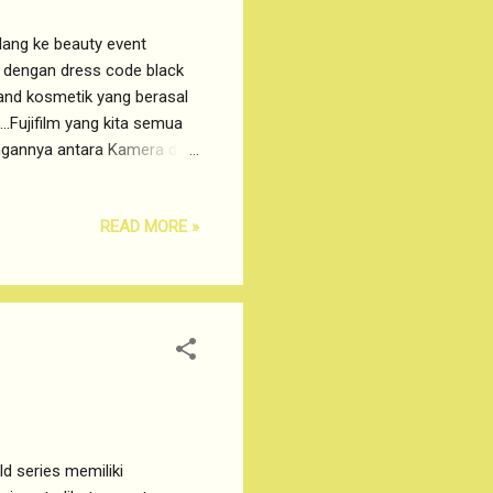
dang ke beauty event
, dengan dress code black
Brand kosmetik yang berasal
...Fujifilm yang kita semua
ungannya antara Kamera dan
engan negatif film?
icetak, menggunakan nano
READ MORE »
arna yang bagus maka di
a negatif film yang ekstra
 yang bagus. Itu juga yang
ld series memiliki