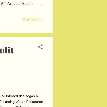
 Affi Assegaf, Beauty
n Mba Susi sebagai orang
io-Essence dari Singapore
READ MORE »
uuu so much. Acara kali ini
shop. Buat kalian yang
ingapore. Main product kali
ulit
il infused dari Argan oil
d Cleansing Water. Penasaran