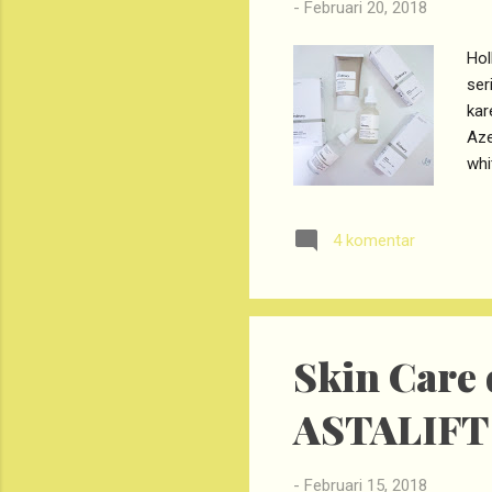
-
Februari 20, 2018
Hol
ser
kar
Aze
whi
kos
yan
4 komentar
dib
den
pro
dan 
Skin Care
ASTALIFT
-
Februari 15, 2018