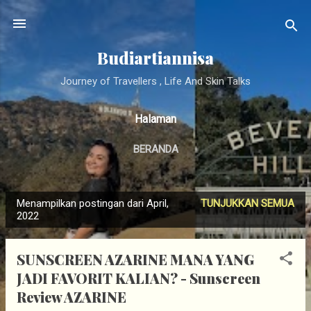
Langsung ke konten utama
Budiartiannisa
Journey of Travellers , Life And Skin Talks
Halaman
BERANDA
Menampilkan postingan dari April,
TUNJUKKAN SEMUA
P
2022
o
s
SUNSCREEN AZARINE MANA YANG
t
JADI FAVORIT KALIAN? - Sunscreen
i
Review AZARINE
n