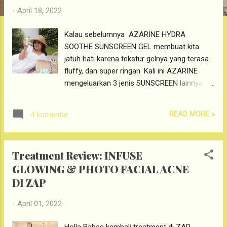
g
-
April 18, 2022
a
n
Kalau sebelumnya AZARINE HYDRA
SOOTHE SUNSCREEN GEL membuat kita
jatuh hati karena tekstur gelnya yang terasa
fluffy, dan super ringan. Kali ini AZARINE
mengeluarkan 3 jenis SUNSCREEN lainnya
babes. Dengan brand ambassador Lee Min
Hoo,hmm well ada 3 jenis sunscreen
READ MORE »
4 komentar
AZARINE yang kalian bisa pilih nih. Azarine
Tone Up Mineral Sunscreen, Azarine
Hydramax C Sunscreen dan Azarine
Treatment Review: INFUSE
Hydrasoothe Sunscreen Mist. Well mana nih
GLOWING & PHOTO FACIAL ACNE
yang kira-kira bakal jadi kecintaan kalian?
DI ZAP
Sunscreen Series AZARINE. Lee Minho jadi
Brand Ambassador AZARINE??? Kaget
-
April 01, 2022
banget ngga sihhh. Tapi ngga heran karena
Sunscreen Azarine Hydra Soothe GEL yang