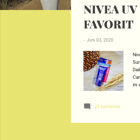
NIVEA UV
t
i
FAVORIT
n
g
a
-
Juni 03, 2020
n
Niv
Sun
Dai
Car
ini
pen
sek
23 komentar
rac
Jep
tuj
Bio