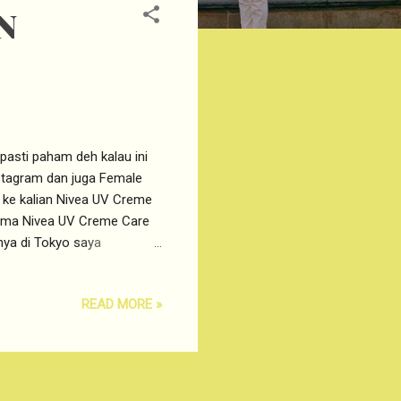
N
pasti paham deh kalau ini
nstagram dan juga Female
n ke kalian Nivea UV Creme
ama Nivea UV Creme Care
tnya di Tokyo saya
 Skincare yang lengkap
ng Sunscreen Biore akibat
READ MORE »
ebetulan lagi traveling ke
a sebelum belanja di suatu
 untuk sunscreen. Ternyata