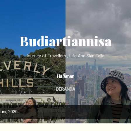
Langsung ke konten utama
Budiartiannisa
Journey of Travellers , Life And Skin Talks
Halaman
BERANDA
uni, 2020