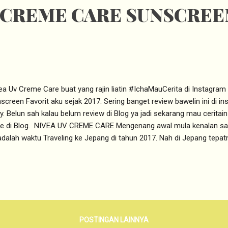
 CREME CARE SUNSCREE
ea Uv Creme Care buat yang rajin liatin #IchaMauCerita di Instagram 
screen Favorit aku sejak 2017. Sering banget review bawelin ini di i
ly. Belun sah kalau belum review di Blog ya jadi sekarang mau ceritai
e di Blog. NIVEA UV CREME CARE Mengenang awal mula kenalan s
 adalah waktu Traveling ke Jepang di tahun 2017. Nah di Jepang tepa
asaran banget sama Drugstore mereka yang punya varian Beauy dan
aligus juga kualitasnya bagus. Pada saat itu di Indonesia lagi boomi
un Andra Alodita. Jadilah karena di Indonesia susah mencarinya dan k
ang jadi salah satu misi saya mencari Sunscreen Biore. Seperti bias
uan baru saya selalu searching apasih yang lagi happening, terutama
re yang Hype di Indonesia itu ti...
POSTINGAN LAINNYA