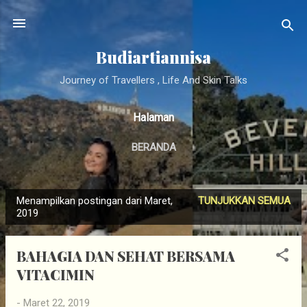
Langsung ke konten utama
Budiartiannisa
Journey of Travellers , Life And Skin Talks
Halaman
BERANDA
Menampilkan postingan dari Maret,
TUNJUKKAN SEMUA
P
2019
o
s
BAHAGIA DAN SEHAT BERSAMA
t
VITACIMIN
i
n
-
Maret 22, 2019