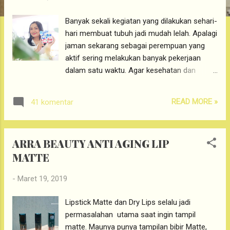
g
a
Banyak sekali kegiatan yang dilakukan sehari-
n
hari membuat tubuh jadi mudah lelah. Apalagi
jaman sekarang sebagai perempuan yang
aktif sering melakukan banyak pekerjaan
dalam satu waktu. Agar kesehatan dan
kecantikan tetap terjaga Vitacimin punya
jawabannya untuk kita. Perempuan masa kini
READ MORE »
41 komentar
memiliki berbagai peran dalam
kesehariannya, belum lagi berbagai pekerjaan
yang menyita waktu. Pastinya ngga mau kan
ARRA BEAUTY ANTI AGING LIP
kalau badan mudah letih dan jadi jatuh sakit?
MATTE
. Agar tubuh tetap sehat dan juga kecantikan
terjaga, kita sebagai perempuan harus
-
Maret 19, 2019
menjalani hidup yang seimbang. Hidup
seimbang itu gimana? pastinya seimbang
Lipstick Matte dan Dry Lips selalu jadi
porsi makannya dengan aktivitasnya,
permasalahan utama saat ingin tampil
kemudian seimbang juga pekerjaan dan
matte. Maunya punya tampilan bibir Matte,