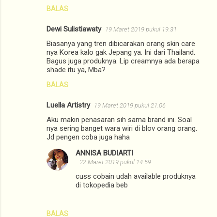
BALAS
Dewi Sulistiawaty
19 Maret 2019 pukul 19.31
Biasanya yang tren dibicarakan orang skin care
nya Korea kalo gak Jepang ya. Ini dari Thailand.
Bagus juga produknya. Lip creamnya ada berapa
shade itu ya, Mba?
BALAS
Luella Artistry
19 Maret 2019 pukul 21.06
Aku makin penasaran sih sama brand ini. Soal
nya sering banget wara wiri di blov orang orang.
Jd pengen coba juga haha
ANNISA BUDIARTI
22 Maret 2019 pukul 14.59
cuss cobain udah available produknya
di tokopedia beb
BALAS