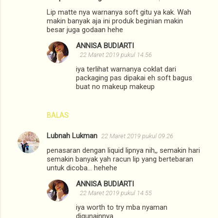
Lip matte nya warnanya soft gitu ya kak. Wah
makin banyak aja ini produk beginian makin
besar juga godaan hehe
ANNISA BUDIARTI
22 Maret 2019 pukul 14.56
iya terlihat warnanya coklat dari
packaging pas dipakai eh soft bagus
buat no makeup makeup
BALAS
Lubnah Lukman
22 Maret 2019 pukul 09.26
penasaran dengan liquid lipnya nih,, semakin hari
semakin banyak yah racun lip yang bertebaran
untuk dicoba... hehehe
ANNISA BUDIARTI
22 Maret 2019 pukul 14.55
iya worth to try mba nyaman
digunainnya.