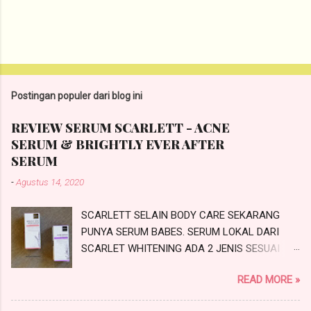
P
o
s
t
Postingan populer dari blog ini
i
n
REVIEW SERUM SCARLETT - ACNE
g
SERUM & BRIGHTLY EVER AFTER
K
o
SERUM
m
-
Agustus 14, 2020
e
n
t
SCARLETT SELAIN BODY CARE SEKARANG
a
PUNYA SERUM BABES. SERUM LOKAL DARI
r
SCARLET WHITENING ADA 2 JENIS SESUAI
PROBLEMATIKA KULIT KALIAN NIH.
READ MORE »
SCARLETTACNE SERUM DAN SCARLETT
BRIGHTLY EVER AFTER SERUM. INI REVIEW