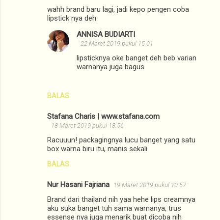
wahh brand baru lagi, jadi kepo pengen coba
lipstick nya deh
ANNISA BUDIARTI
22 Maret 2019 pukul 15.01
lipsticknya oke banget deh beb varian
warnanya juga bagus
BALAS
Stafana Charis | www.stafana.com
18 Maret 2019 pukul 18.56
Racuuun! packagingnya lucu banget yang satu
box warna biru itu, manis sekali
BALAS
Nur Hasani Fajriana
19 Maret 2019 pukul 10.57
Brand dari thailand nih yaa hehe lips creamnya
aku suka banget tuh sama warnanya, trus
essense nya juga menarik buat dicoba nih