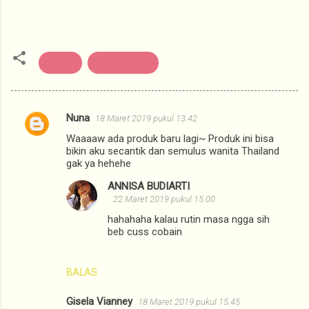
Beauty
Beauty Event
Nuna
18 Maret 2019 pukul 13.42
K
Waaaaw ada produk baru lagi~ Produk ini bisa
o
bikin aku secantik dan semulus wanita Thailand
m
gak ya hehehe
e
ANNISA BUDIARTI
22 Maret 2019 pukul 15.00
n
hahahaha kalau rutin masa ngga sih
t
beb cuss cobain
a
r
BALAS
Gisela Vianney
18 Maret 2019 pukul 15.45