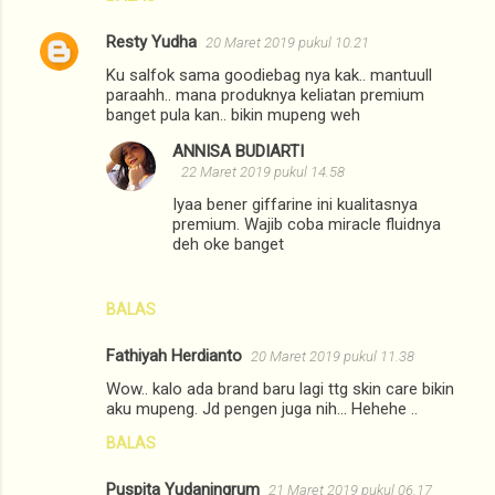
Resty Yudha
20 Maret 2019 pukul 10.21
Ku salfok sama goodiebag nya kak.. mantuull
paraahh.. mana produknya keliatan premium
banget pula kan.. bikin mupeng weh
ANNISA BUDIARTI
22 Maret 2019 pukul 14.58
Iyaa bener giffarine ini kualitasnya
premium. Wajib coba miracle fluidnya
deh oke banget
BALAS
Fathiyah Herdianto
20 Maret 2019 pukul 11.38
Wow.. kalo ada brand baru lagi ttg skin care bikin
aku mupeng. Jd pengen juga nih... Hehehe ..
BALAS
Puspita Yudaningrum
21 Maret 2019 pukul 06.17