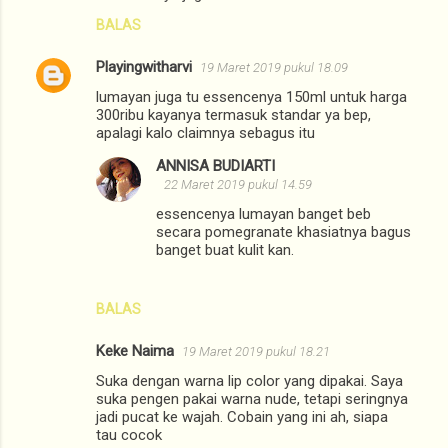
BALAS
Playingwitharvi
19 Maret 2019 pukul 18.09
lumayan juga tu essencenya 150ml untuk harga
300ribu kayanya termasuk standar ya bep,
apalagi kalo claimnya sebagus itu
ANNISA BUDIARTI
22 Maret 2019 pukul 14.59
essencenya lumayan banget beb
secara pomegranate khasiatnya bagus
banget buat kulit kan.
BALAS
Keke Naima
19 Maret 2019 pukul 18.21
Suka dengan warna lip color yang dipakai. Saya
suka pengen pakai warna nude, tetapi seringnya
jadi pucat ke wajah. Cobain yang ini ah, siapa
tau cocok