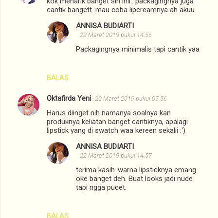
kok menarik banget sih inii.. packagingnya juga
cantik bangett. mau coba lipcreamnya ah akuu
ANNISA BUDIARTI
22 Maret 2019 pukul 14.56
Packagingnya minimalis tapi cantik yaa
BALAS
Oktafirda Yeni
20 Maret 2019 pukul 07.56
Harus diinget nih namanya soalnya kan
produknya keliatan banget cantiknya, apalagi
lipstick yang di swatch waa kereen sekalii :')
ANNISA BUDIARTI
22 Maret 2019 pukul 14.57
terima kasih..warna lipsticknya emang
oke banget deh. Buat looks jadi nude
tapi ngga pucet.
BALAS