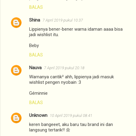
BALAS
Shina
7 April 2019 pukul 10.37
Lippienya bener-bener warna idaman aaaa bisa
jadi wishlist itu.
Beby
BALAS
Nauva
7 April 2019 pukul 20.18
Warnanya cantik² ahh, lippienya jadi masuk
wishlist pengen nyobain :3
Géminnie
BALAS
Unknown
10 April 2019 pukul 08.41
keren bangeeet, aku baru tau brand ini dan
langsung tertarik!! 🌼