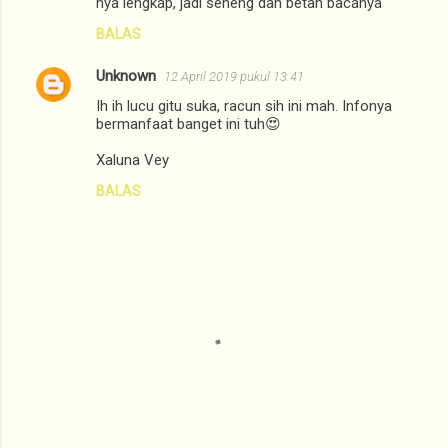
nya lengkap, jadi seneng dan betah bacanya
BALAS
Unknown
12 April 2019 pukul 13.41
Ih ih lucu gitu suka, racun sih ini mah. Infonya
bermanfaat banget ini tuh😍
Xaluna Vey
BALAS