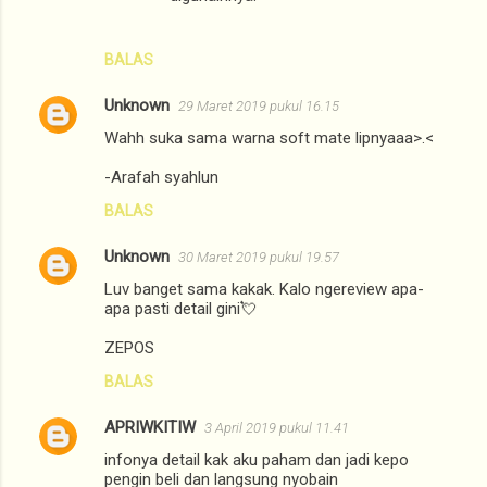
BALAS
Unknown
29 Maret 2019 pukul 16.15
Wahh suka sama warna soft mate lipnyaaa>.<
-Arafah syahlun
BALAS
Unknown
30 Maret 2019 pukul 19.57
Luv banget sama kakak. Kalo ngereview apa-
apa pasti detail gini💘
ZEPOS
BALAS
APRIWKITIW
3 April 2019 pukul 11.41
infonya detail kak aku paham dan jadi kepo
pengin beli dan langsung nyobain