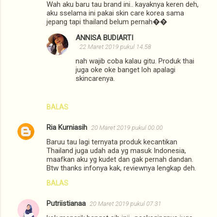
Wah aku baru tau brand ini.. kayaknya keren deh,
aku sselama ini pakai skin care korea sama
jepang tapi thailand belum pernah��
ANNISA BUDIARTI
22 Maret 2019 pukul 14.58
nah wajib coba kalau gitu. Produk thai
juga oke oke banget loh apalagi
skincarenya.
BALAS
Ria Kurniasih
20 Maret 2019 pukul 00.00
Baruu tau lagi ternyata produk kecantikan
Thailand juga udah ada yg masuk Indonesia,
maafkan aku yg kudet dan gak pernah dandan.
Btw thanks infonya kak, reviewnya lengkap deh.
BALAS
Putriistianaa
20 Maret 2019 pukul 07.31