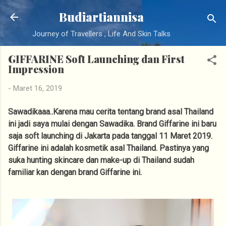
Langsung ke konten utama
Budiartiannisa
Journey of Travellers , Life And Skin Talks
GIFFARINE Soft Launching dan First
Impression
-
Maret 16, 2019
Sawadikaaa..Karena mau cerita tentang brand asal Thailand
ini jadi saya mulai dengan Sawadika. Brand Giffarine ini baru
saja soft launching di Jakarta pada tanggal 11 Maret 2019.
Giffarine ini adalah kosmetik asal Thailand. Pastinya yang
suka hunting skincare dan make-up di Thailand sudah
familiar kan dengan brand Giffarine ini.