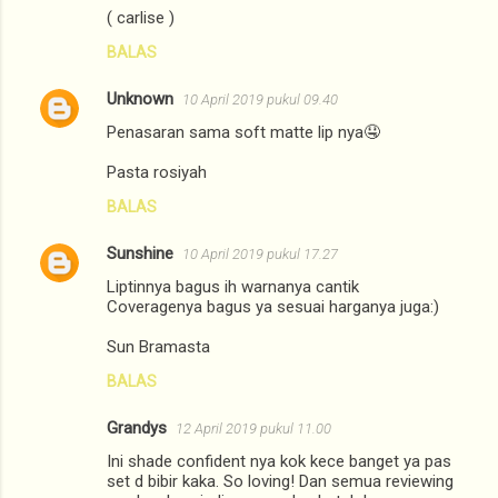
( carlise )
BALAS
Unknown
10 April 2019 pukul 09.40
Penasaran sama soft matte lip nya🤤
Pasta rosiyah
BALAS
Sunshine
10 April 2019 pukul 17.27
Liptinnya bagus ih warnanya cantik
Coveragenya bagus ya sesuai harganya juga:)
Sun Bramasta
BALAS
Grandys
12 April 2019 pukul 11.00
Ini shade confident nya kok kece banget ya pas
set d bibir kaka. So loving! Dan semua reviewing