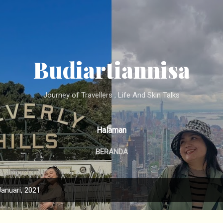
Langsung ke konten utama
Budiartiannisa
Journey of Travellers , Life And Skin Talks
Halaman
BERANDA
anuari, 2021