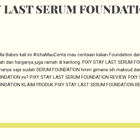
Y LAST SERUM FOUNDAT
la Babes kali ini #IchaMauCerita mau ceritaain kalian Foundation dari
ah dan harganya juga ramah di kantong. PIXY STAY LAST SERUM FO
manya saja sudah SERUM FOUNDATION hmm gimana sih maksud dar
UNDATION ini? PIXY STAY LAST SERUM FOUNDATION REVIEW. PIXY
UNDATION KLAIM PRODUK PIXY STAY LAST SERUM FOUNDATION REV
anya Serum Foundation pasti laangsung penasaaran kan kenapa 
ndation ini. Jadi Pixy Stay Last Serum Foundation ini adalah Founda
faat yang seperti serum. Bukan hanya bersifat mempercantik namu
ndation ini juga memiliki kandungan yang merawat kulit. SKIN BE
NDATION? 1. Whitening Memiliki formula 2 Way whitening untuk mebu
y Last Serum Foundation ini memiliki kandungan Pachyrhizus Erosus
a dis...