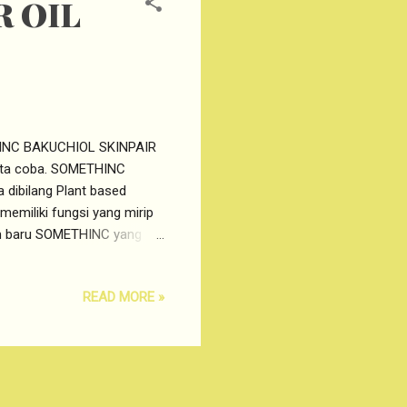
 OIL
THINC BAKUCHIOL SKINPAIR
rita coba. SOMETHINC
dibilang Plant based
memiliki fungsi yang mirip
 baru SOMETHINC yang
ERUM BAKUCHIOL SKINPAIR
a, Ibu hamil , ibu menyusui
READ MORE »
unakan SOMETHINC
si seperti RETINOL.
sebut sebagai Vegan
dari ekstrak bunga BABCHI