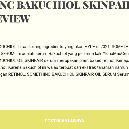
C BAKUCHIOL SKINPAIR
EVIEW
UCHIOL bisa dibilang ingredients yang akan HYPE di 2021. SOME
 SERUM ini adalah serum Bakuchiol yang pertama kali #IchaMauCe
UCHIOL OIL SKINPAIR serum merupakan plant based retinol. Kenapa 
inol. Karena Bakuchiol ini walau terbuat dari ekstrak tanaman namun 
ngan RETINOL. SOMETHINC BAKUCHIOL SKINPAIR OIL SERUM Serum
asal dari tanaman BABCHI ini adalah BAKUCHIOL SKINPAIR OIL S
um ini disebut dengan VEGAN RETINOL . Buat kalian yang masih remaj
upun yang takut purging karena retinol. Nah saatnya kalian mengg
UCHIOL SKINPAIR OIL SERUM. Berasal dari tanaman namun berfung
KUCHIOL ALTERNATIF UNTUK VEGAN RETINOL Kenapa BAKUCHIOL di
inol? Karena manfaat yang diberikan dari BAKUCHIOL yang berasal 
POSTINGAN LAINNYA
ORALEA CIRYLI...