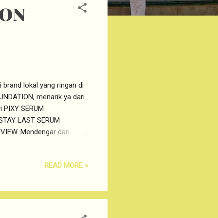
ION
 brand lokal yang ringan di
UNDATION, menarik ya dari
i PIXY SERUM
 STAY LAST SERUM
IEW. Mendengar dari
PIXY membuat konsep serum
tion dengan tekstur dan
READ MORE »
n PIXY Stay Last Serum
NEFIT PIXY STAY LAST SERUM
at wajah lebih cerah. Pixy
 Root Extract atau yang