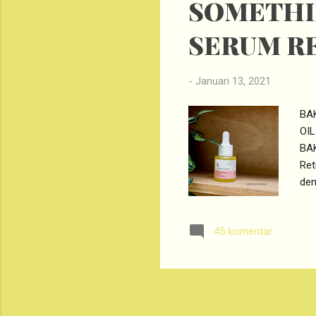
SOMETHIN
SERUM R
-
Januari 13, 2021
BAK
OIL
BAK
Ret
de
ber
ser
45 komentar
ata
BAK
BA
Ret
(PS