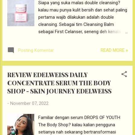
Siapa yang suka malas double cleansing?
Packaging dari AIRNDERM CHARCOAL
kalau mau punya kulit bersih dan sehat paling
GENTLE WASH ini berbentuk tube dengan
pertama wajib dilakukan adalah double
ukuran 50 gram. Di dominasi warna pink dan
cleansing. Sebagai tim Cleansing Balm
putih yang menjadi iconic colors dari
sebagai First Celanser, seneng deh kenalan
AIRNDERM. Ingredients dan expired date
sama Cleansing Balm Skintific yang kalau
tertera jelas di packaging Airnderm Charcoal
dipake kebayang kayak Ice Cream
Gentle Wash ini. Tidak lupa Airnderm Gentle
READ MORE »
Posting Komentar
Strawberry. hihii jadi ini Cleansing Balm apa
Wash ini sudah terdaftar BPOM ya babes,
Ice Cream? Dilihat dari nama produknya
yang kalian bisa cek dengan qr code yang
sudah menarik sekali ya babes SKINTIFIC
ada di packagingn...
REVIEW EDELWEISS DAILY
PURIFYING BARRIER ICE CREAM. Dengan
CONCENTRATE SERUM THE BODY
simple packaging berwana Pinkish and White,
SHOP - SKIN JOURNEY EDELWEISS
namun packagingnya ini menarik babes
karena tutup dari Cleansing Balmnya ini
-
November 07, 2022
menyatu dengan Spatula. Jadi buat yang
sering kehilangan spatula seperti saya ini
Familiar dengan serum DROPS OF YOUTH
adalah inovasi packaging yang menarik.
The Body Shop? kalau kalian pengguna
STAR INGREDIENTS SKINTIFIC CLEANSING
setianya nah sekarang bertransformasi
BALM PURIFYING BARRIER ICE CREAM