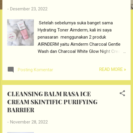
g
-
Desember 23, 2022
a
n
Setelah sebelumya suka banget sama
Hydrating Toner Airnderm, kali ini saya
penasaran menggunakan 2 produk
AIRNDERM yaitu Airnderm Charcoal Gentle
Wash dan Charcoal White Glow Night Cream.
Dua produk Airnderm yang saya gunakan ini
pas untuk kondisi kulit yang sedang kusam,
READ MORE »
Posting Komentar
berminyak dan memudarkan bekas-bekas
jerawat. Ini review #IchaMauCerita tentang
AIRNDEM Charcoal Gentle Wash dan
CLEANSING BALM RASA ICE
Charcoal Night Cream. Duo produk Airnderm
CREAM SKINTIFIC PURIFYING
untuk berantas jerawat dan mencerahkan.
BARRIER
AIRNDERM CHARCOAL GENTLE WASH
PACKAGING AIRNDERM CHARCOAL GENTLE
-
November 28, 2022
WASH Airnderm Charcoal Gentle Wash untuk
kulit wajah bebas jerawat dan kusam.