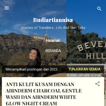
Langsung ke konten utama
Budiartiannisa
Journey of Travellers , Life And Skin Talks
Halaman
BERANDA
Menampilkan postingan dari 2022
TUNJUKKAN SEMUA
P
o
ANTI KULIT KUSAM DENGAN
s
AIRNDERM CHARCOAL GENTLE
t
WASH DAN AIRNDERM WHITE
i
GLOW NIGHT CREAM
n