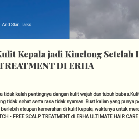
Langsung ke konten utama
e And Skin Talks
lit Kepala jadi Kinclong Setelah
 TREATMENT DI ERHA
a tidak kalah pentingnya dengan kulit wajah dan tubuh babes.Kul
 tidak sehat serta rasa tidak nyaman. Buat kalian yang punya p
berlebih ataupun kemerahan di kulit kepala, waktunya untuk mer
ITCH - FREE SCALP TREATMENT di ERHA ULTIMATE HAIR CARE 