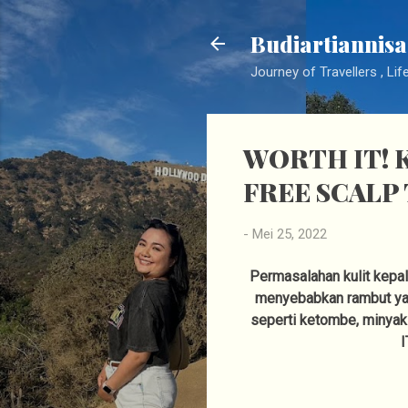
Budiartiannisa
Journey of Travellers , Lif
WORTH IT! Ku
FREE SCALP
-
Mei 25, 2022
Permasalahan kulit kepal
menyebabkan rambut yang
seperti ketombe, minyak 