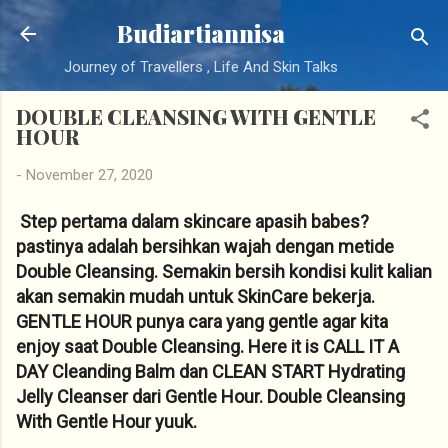
Langsung ke konten utama
Budiartiannisa
Journey of Travellers , Life And Skin Talks
DOUBLE CLEANSING WITH GENTLE
HOUR
-
November 27, 2020
Step pertama dalam skincare apasih babes?
pastinya adalah bersihkan wajah dengan metide
Double Cleansing. Semakin bersih kondisi kulit kalian
akan semakin mudah untuk SkinCare bekerja.
GENTLE HOUR punya cara yang gentle agar kita
enjoy saat Double Cleansing. Here it is CALL IT A
DAY Cleanding Balm dan CLEAN START Hydrating
Jelly Cleanser dari Gentle Hour. Double Cleansing
With Gentle Hour yuuk.