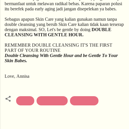
bermanfaat untuk melawan radikal bebas. Karena paparan polusi
itu berefek pada early aging jadi jangan disepelekan ya babes.
Sebagus apapun Skin Care yang kalian gunakan namun tanpa
double cleansing yang bersih Skin Care kalian tidak kaan terserap
dengan maksimal. SO, Let's be gentle by doing
DOUBLE
CLEANSING WITH GENTLE HOUR.
REMEMBER DOUBLE CLEANSING IT'S THE FIRST
PART OF YOUR ROUTINE
Double Cleansing With Gentle Hour and be Gentle To Your
Skin Babes.
Love, Annisa
Beauty
beauty review
FACE WASH
K
o