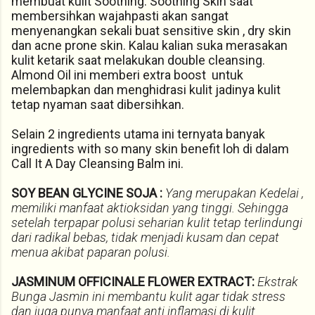
membuat kulit Soothing. Soothing Skin saat
membersihkan wajahpasti akan sangat
menyenangkan sekali buat sensitive skin , dry skin
dan acne prone skin. Kalau kalian suka merasakan
kulit ketarik saat melakukan double cleansing.
Almond Oil ini memberi extra boost untuk
melembapkan dan menghidrasi kulit jadinya kulit
tetap nyaman saat dibersihkan.
Selain 2 ingredients utama ini ternyata banyak
ingredients with so many skin benefit loh di dalam
Call It A Day Cleansing Balm ini.
SOY BEAN GLYCINE SOJA :
Yang merupakan Kedelai ,
memiliki manfaat aktioksidan yang tinggi. Sehingga
setelah terpapar polusi seharian kulit tetap terlindungi
dari radikal bebas, tidak menjadi kusam dan cepat
menua akibat paparan polusi.
JASMINUM OFFICINALE FLOWER EXTRACT:
Ekstrak
Bunga Jasmin ini membantu kulit agar tidak stress
dan juga punya manfaat anti inflamasi di kulit.