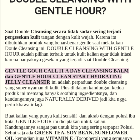
GENTLE HOUR?
Saat Double
Cleansing secara tidak sadar sering terjadi
pergesekan kulit
tangan dengan kulit wajah. Karena itu
dibutuhkan produk yang benar-benar gentle saat melakukan
Doule Cleansing ini. DOUBLE CLEANSING WITH GENTLE
HOUR adalah pilihan terbaik untuk kulit kalian agar tidak iritasi
karena banyaknya gesekan yang terjadi saat Double Cleasning.
GENTLE GOUR CALL IT A DAY CLEANSING BALM
dan GENTLE HOUR CLEAN START HYDRATING
JELLY CLEANSER
ini adalah perpaduan double cleansing
yang super nyaman di kulit. Plus di dalam kandungan kedua
produk ini memang banyak soothing ingredientsnya, dan
kandungannya juga NATURALLY DERIVED jadi kita ngga
perlu khawatir lagi.
Buat kalian yang punya kulit sensitif dan akrab dengan polusi ibu
kota GENTLE HOUR ini diciptakan untuk kalian.
Kandungannya sangat pas untuk kita yang sering terpapar Polusi.
Sebut saja ada
GREEN TEA, SOY BEAN, SUNFLOWER
OIL
kemudian juga
VITAMIN E
(Tocopherol) yang semuanya