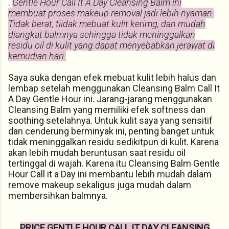
.
Gentle Hour Call It A Day Cleansing Balm ini
membuat proses makeup removal jadi lebih nyaman.
Tidak berat, tiidak mebuat kulit kerimg, dan mudah
diangkat balmnya sehingga tidak meninggalkan
residu oil di kulit yang dapat menyebabkan jerawat di
kemudian hari.
Saya suka dengan efek mebuat kulit lebih halus dan
lembap setelah menggunakan Cleansing Balm Call It
A Day Gentle Hour ini. Jarang-jarang menggunakan
Cleansing Balm yang memiliki efek softness dan
soothing setelahnya. Untuk kulit saya yang sensitif
dan cenderung berminyak ini, penting banget untuk
tidak meninggalkan residu sedikitpun di kulit. Karena
akan lebih mudah beruntusan saat residu oil
tertinggal di wajah. Karena itu Cleansing Balm Gentle
Hour Call it a Day ini membantu lebih mudah dalam
remove makeup sekaligus juga mudah dalam
membersihkan balmnya.
PRICE GENTLE HOUR CALL IT DAY CLEANSING