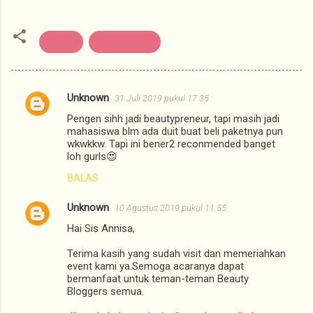
Beauty
Beauty Event
Unknown
31 Juli 2019 pukul 17.35
K
Pengen sihh jadi beautypreneur, tapi masih jadi
o
mahasiswa blm ada duit buat beli paketnya pun
m
wkwkkw. Tapi ini bener2 reconmended banget
loh gurls😍
e
BALAS
n
t
Unknown
10 Agustus 2019 pukul 11.55
a
Hai Sis Annisa,
r
Terima kasih yang sudah visit dan memeriahkan
event kami ya.Semoga acaranya dapat
bermanfaat untuk teman-teman Beauty
Bloggers semua.