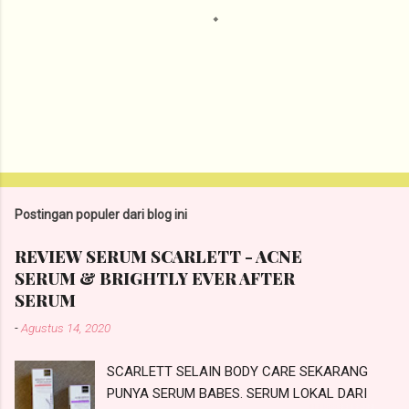
P
o
s
t
Postingan populer dari blog ini
i
n
REVIEW SERUM SCARLETT - ACNE
g
SERUM & BRIGHTLY EVER AFTER
K
o
SERUM
m
-
Agustus 14, 2020
e
n
t
SCARLETT SELAIN BODY CARE SEKARANG
a
PUNYA SERUM BABES. SERUM LOKAL DARI
r