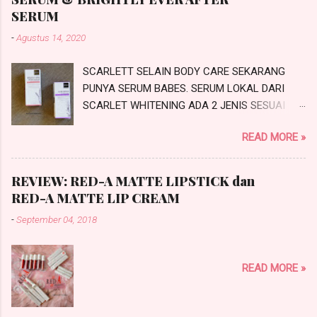
SERUM
-
Agustus 14, 2020
SCARLETT SELAIN BODY CARE SEKARANG
PUNYA SERUM BABES. SERUM LOKAL DARI
SCARLET WHITENING ADA 2 JENIS SESUAI
PROBLEMATIKA KULIT KALIAN NIH.
READ MORE »
SCARLETTACNE SERUM DAN SCARLETT
BRIGHTLY EVER AFTER SERUM. INI REVIEW
SERUM SCARLETT SESUAI JANJI SAYA DI
REVIEW: RED-A MATTE LIPSTICK dan
#IchaMauCerita. PRODUCT KNOWLEDGE
RED-A MATTE LIP CREAM
SCARLETT SERUM Scarlett Whitening saat ini
-
September 04, 2018
merambah dari Body Care ke SkinCare
makanya mereka mengeluarkan produk
terbarunya yaitu SCARLETT SERUM. Ada dua
READ MORE »
jenis serum yang bisa kalian pilih yaitu adalah
Scarlett Brightly Ever After Serum dan Scarlett
Acne Serum . Produk ini sudah saya coba