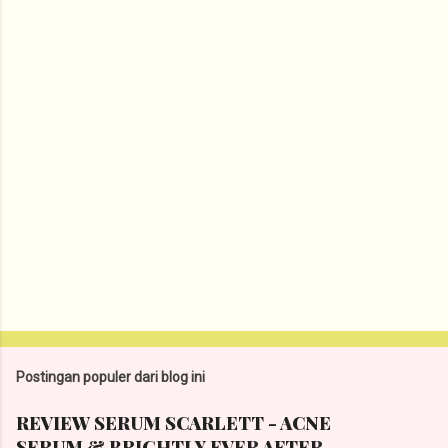
t
a
r
Postingan populer dari blog ini
REVIEW SERUM SCARLETT - ACNE
SERUM & BRIGHTLY EVER AFTER