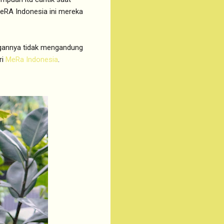
 MeRA Indonesia ini mereka
gannya tidak mengandung
ri
MeRa Indonesia
.