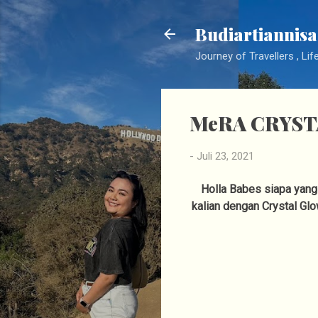
Budiartiannisa
Journey of Travellers , Lif
MeRA CRYST
-
Juli 23, 2021
Holla Babes siapa yang 
kalian dengan Crystal Gl