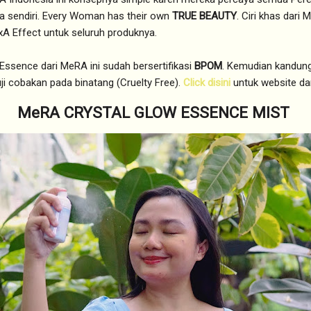
a sendiri. Every Woman has their own
TRUE BEAUTY
. Ciri khas dari
A Effect untuk seluruh produknya.
ssence dari MeRA ini sudah bersertifikasi
BPOM
. Kemudian kandun
uji cobakan pada binatang (Cruelty Free).
Click disini
untuk website da
MeRA CRYSTAL GLOW ESSENCE MIST