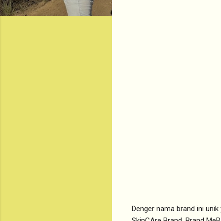
Denger nama brand ini unik 
SkinCAre Brand. Brand MeR