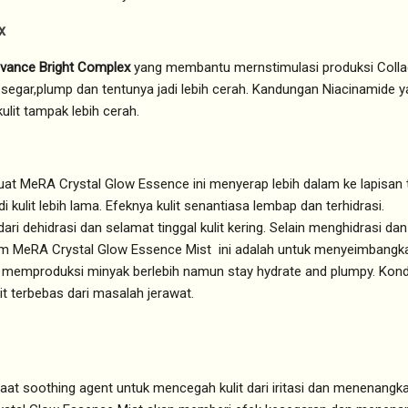
x
vance Bright Complex
yang membantu mernstimulasi produksi Collag
h segar,plump dan tentunya jadi lebih cerah. Kandungan Niacinamide 
it tampak lebih cerah.
t MeRA Crystal Glow Essence ini menyerap lebih dalam ke lapisan t
 kulit lebih lama. Efeknya kulit senantiasa lembap dan terhidrasi.
 dari dehidrasi dan selamat tinggal kulit kering. Selain menghidrasi
am MeRA Crystal Glow Essence Mist ini adalah untuk menyeimbangkan
 memproduksi minyak berlebih namun stay hydrate and plumpy. Kondi
t terbebas dari masalah jerawat.
t soothing agent untuk mencegah kulit dari iritasi dan menenangkan