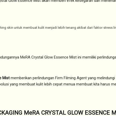
stal Glow Essence Mist akan memberi efek kesegaran dan menenan
ng skin untuk membuat kulit menjadi lebih tenang akibat dari faktor stress l
ndungannya MeRA Crystal Glow Essence Mist ini memiliki perlindungan 
e Mist
memberikan perlindungan Firm Filming Agent yang melindungi ski
 polusi yang membuat kulit lebih cepat menua membuat kita harus m
CKAGING MeRA CRYSTAL GLOW ESSENCE M