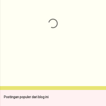
n
t
a
r
Postingan populer dari blog ini