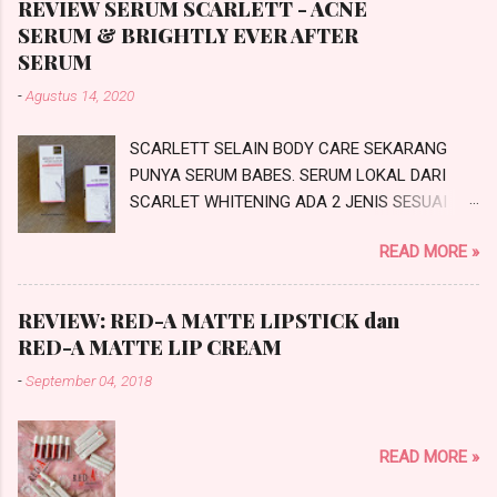
REVIEW SERUM SCARLETT - ACNE
SERUM & BRIGHTLY EVER AFTER
SERUM
-
Agustus 14, 2020
SCARLETT SELAIN BODY CARE SEKARANG
PUNYA SERUM BABES. SERUM LOKAL DARI
SCARLET WHITENING ADA 2 JENIS SESUAI
PROBLEMATIKA KULIT KALIAN NIH.
READ MORE »
SCARLETTACNE SERUM DAN SCARLETT
BRIGHTLY EVER AFTER SERUM. INI REVIEW
SERUM SCARLETT SESUAI JANJI SAYA DI
REVIEW: RED-A MATTE LIPSTICK dan
#IchaMauCerita. PRODUCT KNOWLEDGE
RED-A MATTE LIP CREAM
SCARLETT SERUM Scarlett Whitening saat ini
-
September 04, 2018
merambah dari Body Care ke SkinCare
makanya mereka mengeluarkan produk
terbarunya yaitu SCARLETT SERUM. Ada dua
READ MORE »
jenis serum yang bisa kalian pilih yaitu adalah
Scarlett Brightly Ever After Serum dan Scarlett