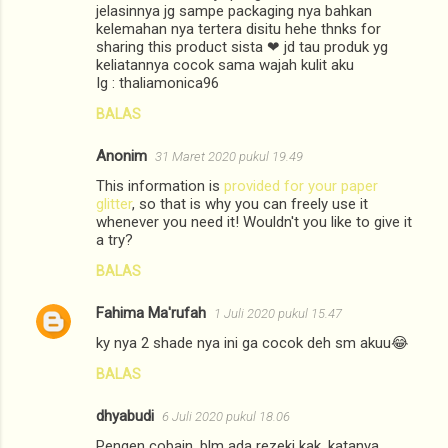
jelasinnya jg sampe packaging nya bahkan
kelemahan nya tertera disitu hehe thnks for
sharing this product sista ❤ jd tau produk yg
keliatannya cocok sama wajah kulit aku
Ig : thaliamonica96
BALAS
Anonim
31 Maret 2020 pukul 19.49
This information is
provided for your paper
glitter
, so that is why you can freely use it
whenever you need it! Wouldn't you like to give it
a try?
BALAS
Fahima Ma'rufah
1 Juli 2020 pukul 15.47
ky nya 2 shade nya ini ga cocok deh sm akuu😂
BALAS
dhyabudi
6 Juli 2020 pukul 18.06
Pengen cobain, blm ada rezeki kak, katanya