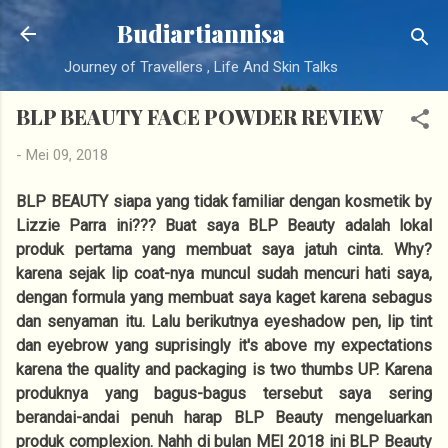
Langsung ke konten utama
Budiartiannisa
Journey of Travellers , Life And Skin Talks
BLP BEAUTY FACE POWDER REVIEW
-
Mei 09, 2018
BLP BEAUTY siapa yang tidak familiar dengan kosmetik by
Lizzie Parra ini??? Buat saya BLP Beauty adalah lokal
produk pertama yang membuat saya jatuh cinta. Why?
karena sejak lip coat-nya muncul sudah mencuri hati saya,
dengan formula yang membuat saya kaget karena sebagus
dan senyaman itu. Lalu berikutnya eyeshadow pen, lip tint
dan eyebrow yang suprisingly it's above my expectations
karena the quality and packaging is two thumbs UP. Karena
produknya yang bagus-bagus tersebut saya sering
berandai-andai penuh harap BLP Beauty mengeluarkan
produk complexion. Nahh di bulan MEI 2018 ini BLP Beauty