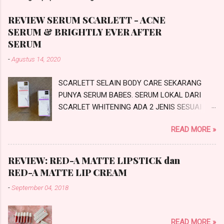
i
n
REVIEW SERUM SCARLETT - ACNE
g
SERUM & BRIGHTLY EVER AFTER
K
o
SERUM
m
-
Agustus 14, 2020
e
n
t
SCARLETT SELAIN BODY CARE SEKARANG
a
PUNYA SERUM BABES. SERUM LOKAL DARI
r
SCARLET WHITENING ADA 2 JENIS SESUAI
PROBLEMATIKA KULIT KALIAN NIH.
READ MORE »
SCARLETTACNE SERUM DAN SCARLETT
BRIGHTLY EVER AFTER SERUM. INI REVIEW
SERUM SCARLETT SESUAI JANJI SAYA DI
REVIEW: RED-A MATTE LIPSTICK dan
#IchaMauCerita. PRODUCT KNOWLEDGE
RED-A MATTE LIP CREAM
SCARLETT SERUM Scarlett Whitening saat ini
-
September 04, 2018
merambah dari Body Care ke SkinCare
makanya mereka mengeluarkan produk
terbarunya yaitu SCARLETT SERUM. Ada dua
READ MORE »