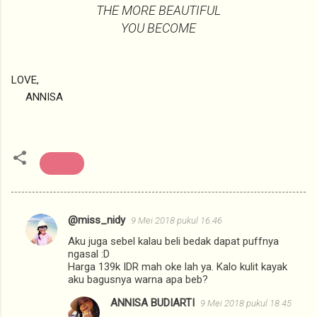
THE MORE BEAUTIFUL
YOU BECOME
LOVE,
ANNISA
Beauty
@miss_nidy
9 Mei 2018 pukul 16.46
K
Aku juga sebel kalau beli bedak dapat puffnya
o
ngasal :D
m
Harga 139k IDR mah oke lah ya. Kalo kulit kayak
aku bagusnya warna apa beb?
e
ANNISA BUDIARTI
9 Mei 2018 pukul 18.45
n