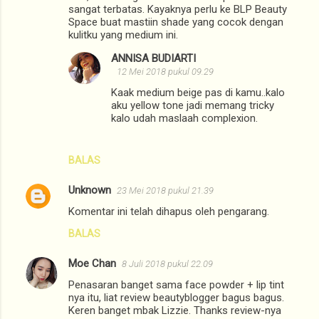
sangat terbatas. Kayaknya perlu ke BLP Beauty
Space buat mastiin shade yang cocok dengan
kulitku yang medium ini.
ANNISA BUDIARTI
12 Mei 2018 pukul 09.29
Kaak medium beige pas di kamu..kalo
aku yellow tone jadi memang tricky
kalo udah maslaah complexion.
BALAS
Unknown
23 Mei 2018 pukul 21.39
Komentar ini telah dihapus oleh pengarang.
BALAS
Moe Chan
8 Juli 2018 pukul 22.09
Penasaran banget sama face powder + lip tint
nya itu, liat review beautyblogger bagus bagus.
Keren banget mbak Lizzie. Thanks review-nya