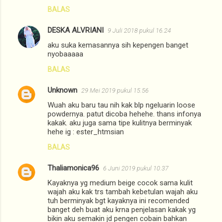
BALAS
DESKA ALVRIANI
9 Juli 2018 pukul 16.24
aku suka kemasannya sih kepengen banget
nyobaaaaa
BALAS
Unknown
29 Mei 2019 pukul 15.56
Wuah aku baru tau nih kak blp ngeluarin loose
powdernya. patut dicoba hehehe. thans infonya
kakak. aku juga sama tipe kulitnya berminyak
hehe ig : ester_htmsian
BALAS
Thaliamonica96
6 Juni 2019 pukul 10.37
Kayaknya yg medium beige cocok sama kulit
wajah aku kak trs tambah kebetulan wajah aku
tuh berminyak bgt kayaknya ini recomended
banget deh buat aku krna penjelasan kakak yg
bikin aku semakin jd pengen cobain bahkan