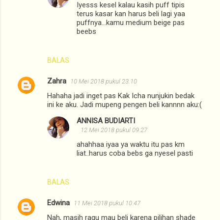
Iyesss kesel kalau kasih puff tipis
t
terus kasar kan harus beli lagi yaa
a
puffnya...kamu medium beige pas
beebs
r
BALAS
Zahra
10 Mei 2018 pukul 23.10
Hahaha jadi inget pas Kak Icha nunjukin bedak
ini ke aku. Jadi mupeng pengen beli kannnn aku:(
ANNISA BUDIARTI
12 Mei 2018 pukul 09.27
ahahhaa iyaa ya waktu itu pas km
liat..harus coba bebs ga nyesel pasti
BALAS
Edwina
11 Mei 2018 pukul 10.47
Nah, masih ragu mau beli karena pilihan shade