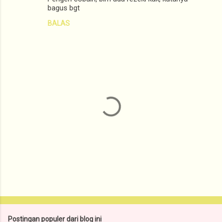
bagus bgt
BALAS
P
o
s
t
Postingan populer dari blog ini