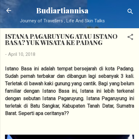
Langsung ke konten utama
Budiartiannisa
Journey of Travellers , Life And Skin Talks
ISTANA PAGARUYUNG ATAU ISTANO
BASA? YUK WISATA KE PADANG
-
April 10, 2018
Istano Basa ini adalah tempat bersejarah di kota Padang.
Sudah pernah terbakar dan dibangun lagi sebanyak 3 kali.
Terletak di bawah kaki gunung yang cantik. Bagi yang belum
familiar dengan Istano Basa ini, Istana ini lebih terkenal
dengan sebutan Istana Pagaruyung. Istana Pagaruyung ini
terletak di Batu Sangkar, Kabupaten Tanah Datar, Sumatra
Barat. Seperti apa ceritanya??