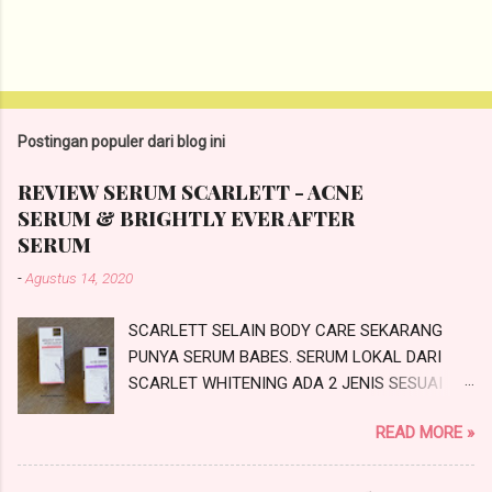
P
o
s
t
Postingan populer dari blog ini
i
n
REVIEW SERUM SCARLETT - ACNE
g
SERUM & BRIGHTLY EVER AFTER
K
o
SERUM
m
-
Agustus 14, 2020
e
n
t
SCARLETT SELAIN BODY CARE SEKARANG
a
PUNYA SERUM BABES. SERUM LOKAL DARI
r
SCARLET WHITENING ADA 2 JENIS SESUAI
PROBLEMATIKA KULIT KALIAN NIH.
READ MORE »
SCARLETTACNE SERUM DAN SCARLETT
BRIGHTLY EVER AFTER SERUM. INI REVIEW
SERUM SCARLETT SESUAI JANJI SAYA DI