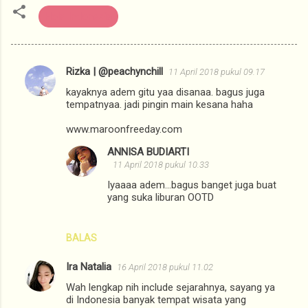
Hola Indonesia
Rizka | @peachynchill
11 April 2018 pukul 09.17
K
kayaknya adem gitu yaa disanaa. bagus juga
o
tempatnyaa. jadi pingin main kesana haha
m
www.maroonfreeday.com
e
ANNISA BUDIARTI
n
11 April 2018 pukul 10.33
t
Iyaaaa adem...bagus banget juga buat
a
yang suka liburan OOTD
r
BALAS
Ira Natalia
16 April 2018 pukul 11.02
Wah lengkap nih include sejarahnya, sayang ya
di Indonesia banyak tempat wisata yang