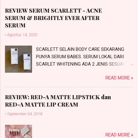
REVIEW SERUM SCARLETT - ACNE
SERUM & BRIGHTLY EVER AFTER
SERUM
-
Agustus 14, 2020
SCARLETT SELAIN BODY CARE SEKARANG
PUNYA SERUM BABES. SERUM LOKAL DARI
SCARLET WHITENING ADA 2 JENIS SESUAI
PROBLEMATIKA KULIT KALIAN NIH.
READ MORE »
SCARLETTACNE SERUM DAN SCARLETT
BRIGHTLY EVER AFTER SERUM. INI REVIEW
SERUM SCARLETT SESUAI JANJI SAYA DI
REVIEW: RED-A MATTE LIPSTICK dan
#IchaMauCerita. PRODUCT KNOWLEDGE
RED-A MATTE LIP CREAM
SCARLETT SERUM Scarlett Whitening saat ini
-
September 04, 2018
merambah dari Body Care ke SkinCare
makanya mereka mengeluarkan produk
terbarunya yaitu SCARLETT SERUM. Ada dua
READ MORE »
jenis serum yang bisa kalian pilih yaitu adalah