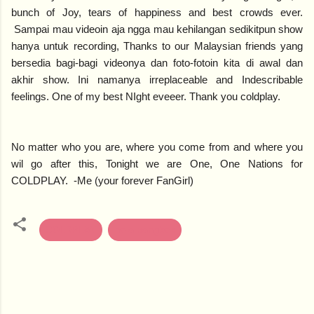
bunch of Joy, tears of happiness and best crowds ever.
Sampai mau videoin aja ngga mau kehilangan sedikitpun show
hanya untuk recording, Thanks to our Malaysian friends yang
bersedia bagi-bagi videonya dan foto-fotoin kita di awal dan
akhir show. Ini namanya irreplaceable and Indescribable
feelings. One of my best NIght eveeer. Thank you coldplay.
No matter who you are, where you come from and where you
wil go after this, Tonight we are One, One Nations for
COLDPLAY. -Me (your forever FanGirl)
COLDPLAY
hola bangkok
K
o
m