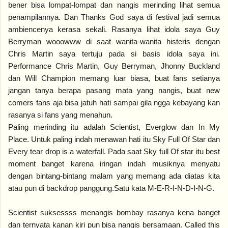
bener bisa lompat-lompat dan nangis merinding lihat semua
penampilannya. Dan Thanks God saya di festival jadi semua
ambiencenya kerasa sekali. Rasanya lihat idola saya Guy
Berryman wooowww di saat wanita-wanita histeris dengan
Chris Martin saya tertuju pada si basis idola saya ini.
Performance Chris Martin, Guy Berryman, Jhonny Buckland
dan Will Champion memang luar biasa, buat fans setianya
jangan tanya berapa pasang mata yang nangis, buat new
comers fans aja bisa jatuh hati sampai gila ngga kebayang kan
rasanya si fans yang menahun.
Paling merinding itu adalah Scientist, Everglow dan In My
Place. Untuk paling indah menawan hati itu Sky Full Of Star dan
Every tear drop is a waterfall. Pada saat Sky full Of star itu best
moment banget karena iringan indah musiknya menyatu
dengan bintang-bintang malam yang memang ada diatas kita
atau pun di backdrop panggung.Satu kata M-E-R-I-N-D-I-N-G.
Scientist suksessss menangis bombay rasanya kena banget
dan ternyata kanan kiri pun bisa nangis bersamaan. Called this