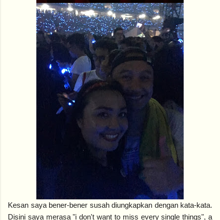
Kesan saya bener-bener susah diungkapkan dengan kata-kata.
Disini saya merasa "i don't want to miss every single things", a