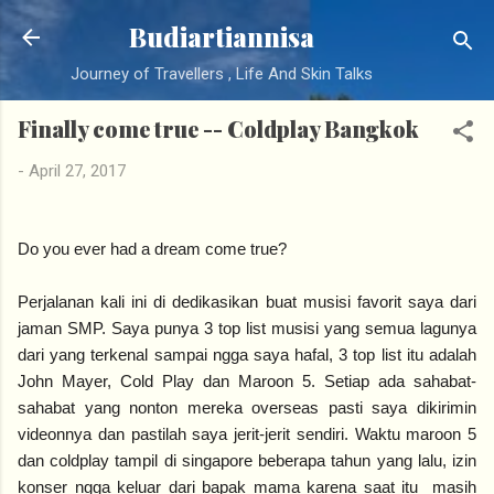
Langsung ke konten utama
Budiartiannisa
Journey of Travellers , Life And Skin Talks
Finally come true -- Coldplay Bangkok
-
April 27, 2017
Do you ever had a dream come true?
Perjalanan kali ini di dedikasikan buat musisi favorit saya dari
jaman SMP. Saya punya 3 top list musisi yang semua lagunya
dari yang terkenal sampai ngga saya hafal, 3 top list itu adalah
John Mayer, Cold Play dan Maroon 5. Setiap ada sahabat-
sahabat yang nonton mereka overseas pasti saya dikirimin
videonnya dan pastilah saya jerit-jerit sendiri. Waktu maroon 5
dan coldplay tampil di singapore beberapa tahun yang lalu, izin
konser ngga keluar dari bapak mama karena saat itu masih