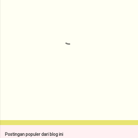
e
n
t
a
r
Postingan populer dari blog ini